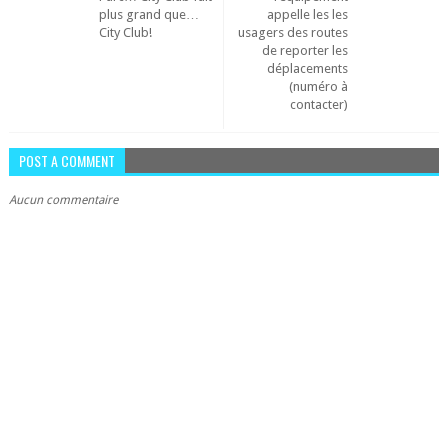
plus grand que…
appelle les les
City Club!
usagers des routes
de reporter les
déplacements
(numéro à
contacter)
POST A COMMENT
Aucun commentaire