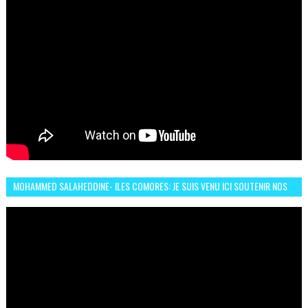
MOHAMMED SALAHEDDINE- ILES COMORES: JE SUIS VENU ICI SOUTENIR NOS
FEMMES AFRICAINES À RABAT