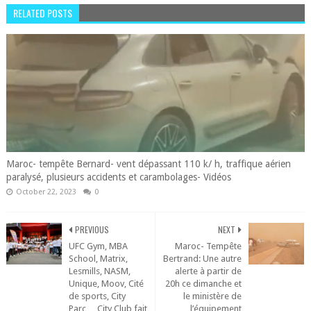
RELATED POSTS
Maroc- tempête Bernard- vent dépassant 110 k/ h, traffique aérien
paralysé, plusieurs accidents et carambolages- Vidéos
October 22, 2023
0
PREVIOUS
NEXT
UFC Gym, MBA
Maroc- Tempête
School, Matrix,
Bertrand: Une autre
Lesmills, NASM,
alerte à partir de
Unique, Moov, Cité
20h ce dimanche et
de sports, City
le ministère de
Parc… City Club fait
l’équipement