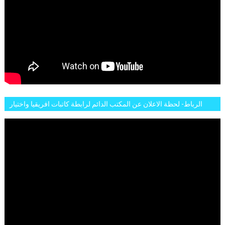
الرباط- لحظة الاعلان عن المكتب الدائم لرابطة كاتبات افريقيا واختيار
تاسع مارس للكاتبة الافريقية