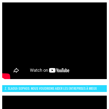
CONNAIT UN GRAND DÉVELOPPEMENT
Z. SLAOUI-SOPHOS: NOUS VOUDRIONS AIDER LES ENTREPRISES À MIEUX
SÉCURISER LEUR SYSTÈME D'INFORMATION