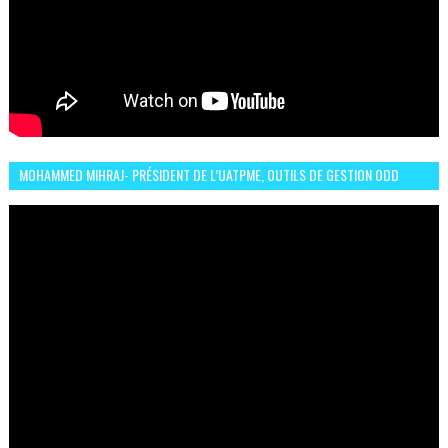
MOHAMMED MIHRAJ- PRÉSIDENT DE L’UATPME, OUTILS DE GESTION ODD
POUR UNE VILLE DURABLE (GARDEN EXPO)