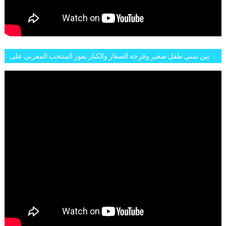
بين تمني طفل صغير وفرحة الصغار والكبار بفوز المنتخب المغربي على
البلجيكي هاته الاجواء والارتسامات