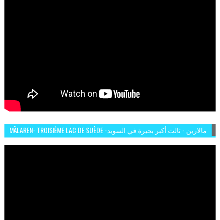
MÄLAREN- TROISIÈME LAC DE SUÈDE -مالارين - ثالث أكبر بحيرة في السويد