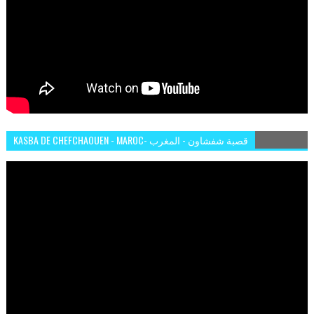
KASBA DE CHEFCHAOUEN - MAROC- قصبة شفشاون - المغرب