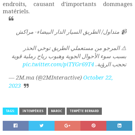
endroits, causant d’importants dommages
matériels.
📹 متداول/ الطريق السيار الدار البيضاء- مراكش
⚠️ المرجو من مستعملي الطريق توخي الحذر
بسبب سوء الأحوال الجوية وهبوب رياح رملية قوية
pic.twitter.com/piTYGr69T4
تحجب الرؤية.
— 2M.ma (@2MInteractive)
October 22,
2023
TAGS:
INTEMPÉRIES
MAROC
TEMPÊTE BERNARD