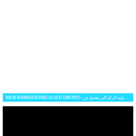
WALID REGRAGUI DÉVOILE LA LISTE CAN 2023– وليد الركراكي يفصح عن
لائحة كأس افريقيا 2023