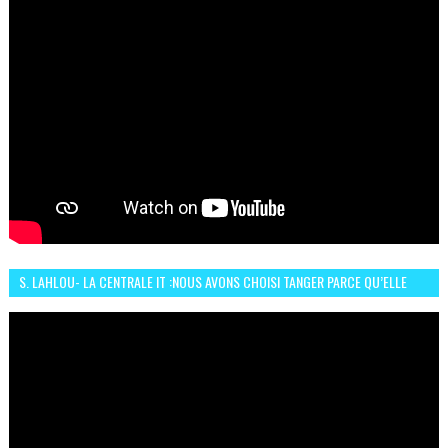
S. LAHLOU- LA CENTRALE IT :NOUS AVONS CHOISI TANGER PARCE QU’ELLE
CONNAIT UN GRAND DÉVELOPPEMENT