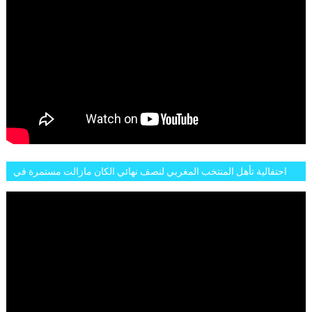
احتفالية تأهل المنتخب المغربي لنصف نهائي الكان مازالت مستمرة في
شوارع الرباط وهاته انطباعات الجمهور