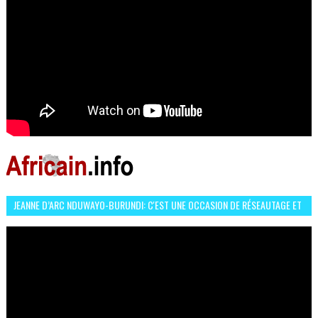
JEANNE D’ARC NDUWAYO-BURUNDI: C'EST UNE OCCASION DE RÉSEAUTAGE ET
L’HÉROÏNE DE MON ROMAN EST REBELLE