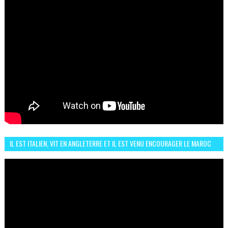
IL EST ITALIEN, VIT EN ANGLETERRE ET IL EST VENU ENCOURAGER LE MAROC
ET IL EST FAN DE L'AMBIANCE ICI