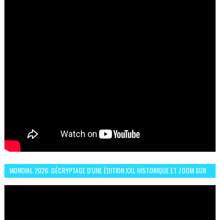
MONDIAL 2026: DÉCRYPTAGE D'UNE ÉDITION XXL HISTORIQUE ET ZOOM SUR
LE CHOC MAROC–BRÉSIL DU 13 JUIN