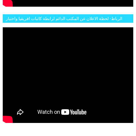
الرباط- لحظة الاعلان عن المكتب الدائم لرابطة كاتبات افريقيا واختيار
تاسع مارس للكاتبة الافريقية