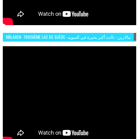
MÄLAREN- TROISIÈME LAC DE SUÈDE -مالارين - ثالث أكبر بحيرة في السويد