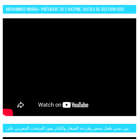
MOHAMMED MIHRAJ- PRÉSIDENT DE L’UATPME, OUTILS DE GESTION ODD
POUR UNE VILLE DURABLE (GARDEN EXPO)
بين تمني طفل صغير وفرحة الصغار والكبار بفوز المنتخب المغربي على
البلجيكي هاته الاجواء والارتسامات