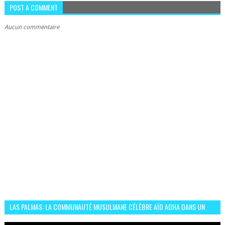
POST A COMMENT
Aucun commentaire
LAS PALMAS: LA COMMUNAUTÉ MUSULMANE CÉLÈBRE AÏD ADHA DANS UN
ESPRIT DE FRATERNITÉ ET VIVRE-ENSEMBLE