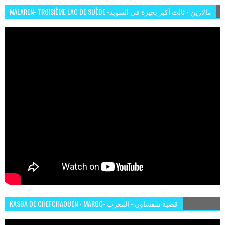
MÄLAREN- TROISIÈME LAC DE SUÈDE -مالارين - ثالث أكبر بحيرة في السويد
KASBA DE CHEFCHAOUEN - MAROC- قصبة شفشاون - المغرب