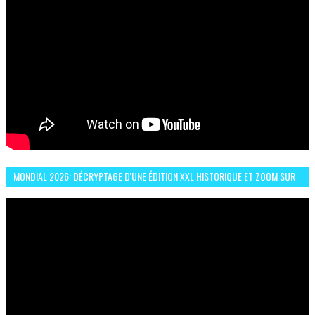
MONDIAL 2026: DÉCRYPTAGE D'UNE ÉDITION XXL HISTORIQUE ET ZOOM SUR
LE CHOC MAROC–BRÉSIL DU 13 JUIN