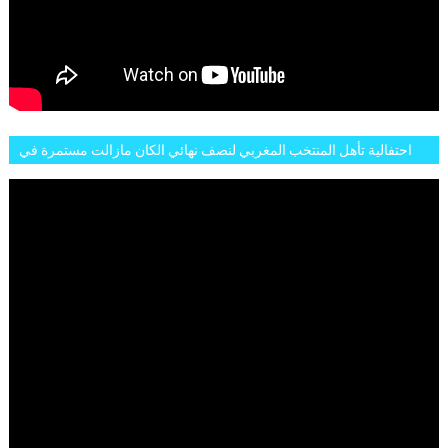
احتفالية تأهل المنتخب المغربي لنصف نهائي الكان مازالت مستمرة في
شوارع الرباط وهاته انطباعات الجمهور