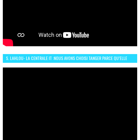
S. LAHLOU- LA CENTRALE IT :NOUS AVONS CHOISI TANGER PARCE QU’ELLE
CONNAIT UN GRAND DÉVELOPPEMENT