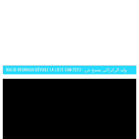
WALID REGRAGUI DÉVOILE LA LISTE CAN 2023– وليد الركراكي يفصح عن
لائحة كأس افريقيا 2023