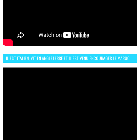
IL EST ITALIEN, VIT EN ANGLETERRE ET IL EST VENU ENCOURAGER LE MAROC
ET IL EST FAN DE L'AMBIANCE ICI