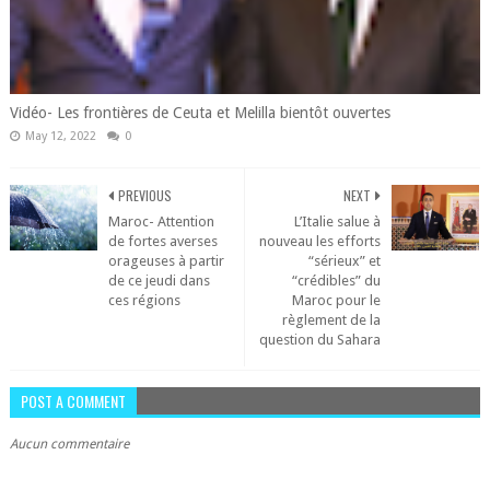
Vidéo- Les frontières de Ceuta et Melilla bientôt ouvertes
May 12, 2022
0
PREVIOUS
NEXT
Maroc- Attention
L’Italie salue à
de fortes averses
nouveau les efforts
orageuses à partir
“sérieux” et
de ce jeudi dans
“crédibles” du
ces régions
Maroc pour le
règlement de la
question du Sahara
POST A COMMENT
Aucun commentaire