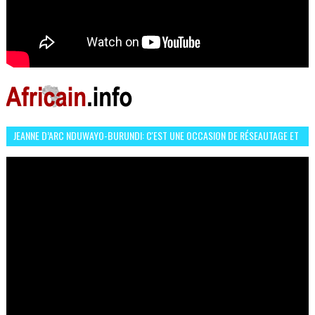
JEANNE D’ARC NDUWAYO-BURUNDI: C'EST UNE OCCASION DE RÉSEAUTAGE ET
L’HÉROÏNE DE MON ROMAN EST REBELLE