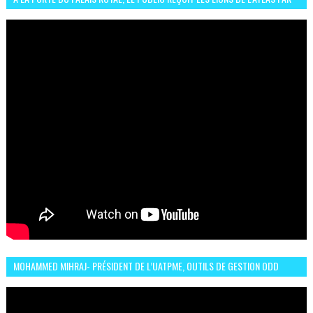
LA CÉLÈBRE EXPRESSION SIIIR
MOHAMMED MIHRAJ- PRÉSIDENT DE L’UATPME, OUTILS DE GESTION ODD
POUR UNE VILLE DURABLE (GARDEN EXPO)