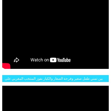
بين تمني طفل صغير وفرحة الصغار والكبار بفوز المنتخب المغربي على
البلجيكي هاته الاجواء والارتسامات