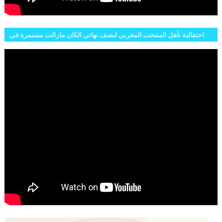
احتفالية تأهل المنتخب المغربي لنصف نهائي الكان مازالت مستمرة في
شوارع الرباط وهاته انطباعات الجمهور