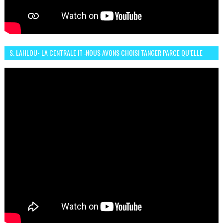
S. LAHLOU- LA CENTRALE IT :NOUS AVONS CHOISI TANGER PARCE QU’ELLE
CONNAIT UN GRAND DÉVELOPPEMENT