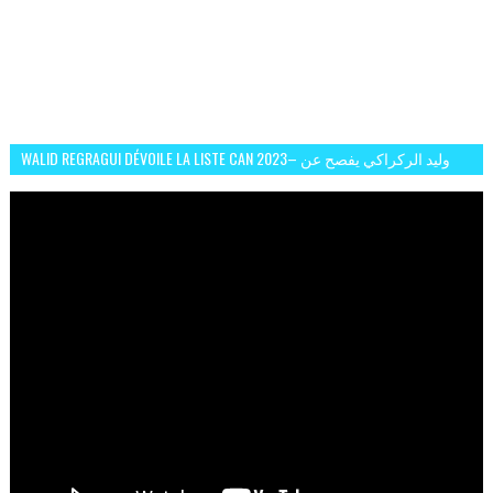
WALID REGRAGUI DÉVOILE LA LISTE CAN 2023– وليد الركراكي يفصح عن
لائحة كأس افريقيا 2023