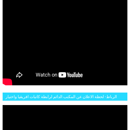
الرباط- لحظة الاعلان عن المكتب الدائم لرابطة كاتبات افريقيا واختيار
تاسع مارس للكاتبة الافريقية