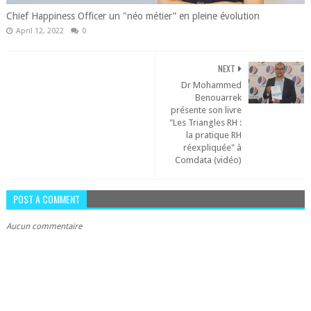
Chief Happiness Officer un "néo métier” en pleine évolution
April 12, 2022
0
NEXT
Dr Mohammed
Benouarrek
présente son livre
"Les Triangles RH :
la pratique RH
réexpliquée" à
Comdata (vidéo)
POST A COMMENT
Aucun commentaire