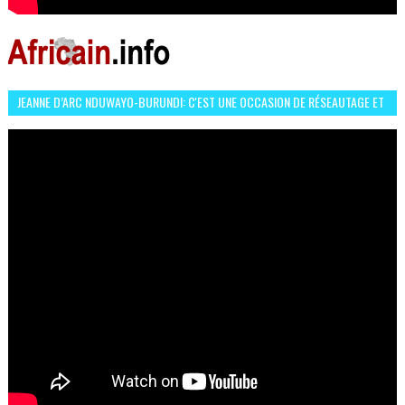
JEANNE D’ARC NDUWAYO-BURUNDI: C'EST UNE OCCASION DE RÉSEAUTAGE ET
L’HÉROÏNE DE MON ROMAN EST REBELLE