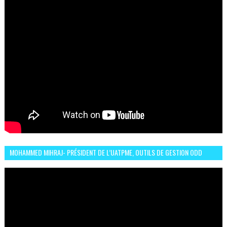
MOHAMMED MIHRAJ- PRÉSIDENT DE L’UATPME, OUTILS DE GESTION ODD
POUR UNE VILLE DURABLE (GARDEN EXPO)