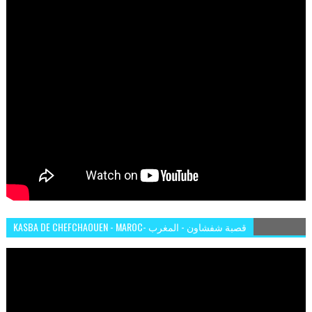
KASBA DE CHEFCHAOUEN - MAROC- قصبة شفشاون - المغرب