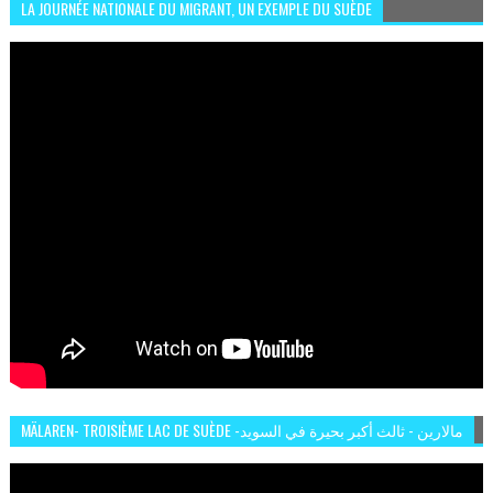
LA JOURNÉE NATIONALE DU MIGRANT, UN EXEMPLE DU SUÈDE
MÄLAREN- TROISIÈME LAC DE SUÈDE -مالارين - ثالث أكبر بحيرة في السويد