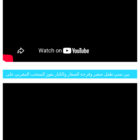
بين تمني طفل صغير وفرحة الصغار والكبار بفوز المنتخب المغربي على
البلجيكي هاته الاجواء والارتسامات