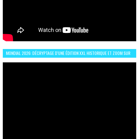
MONDIAL 2026: DÉCRYPTAGE D'UNE ÉDITION XXL HISTORIQUE ET ZOOM SUR
LE CHOC MAROC–BRÉSIL DU 13 JUIN