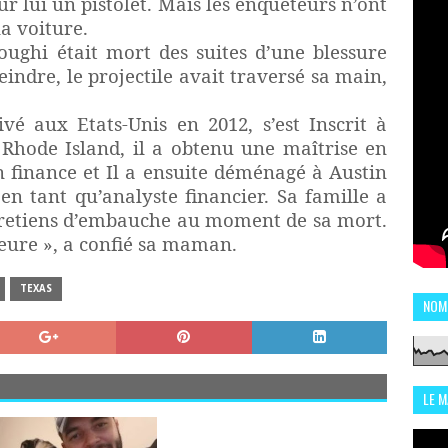
r lui un pistolet. Mais les enquêteurs n’ont
a voiture.
oughi était mort des suites d’une blessure
teindre, le projectile avait traversé sa main,
vé aux Etats-Unis en 2012, s’est Inscrit à
 Rhode Island, il a obtenu une maîtrise en
n finance et Il a ensuite déménagé à Austin
en tant qu’analyste financier. Sa famille a
ntretiens d’embauche au moment de sa mort.
leure », a confié sa maman.
TEXAS
NOM
LE 
CHI