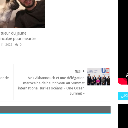
L'AR
 tueur du jeune
inculpé pour meurtre
 11, 2022
0
NEXT
 monde
Aziz Akhannouch et une délégation
marocaine de haut niveau au Sommet
international sur les océans « One Ocean
Summit »
لكان
عات
هور