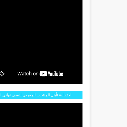
GENTINE
احتفالية تأهل المنتخب المغربي لنصف نهائي ا
مازالت مستمرة في شوارع الرباط وهاته انطبا
الجم