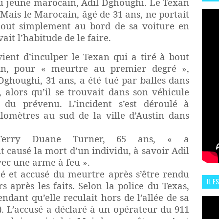
du jeune marocain, Adil Dghoughi. Le Texan
HIS
 Mais le Marocain, âgé de 31 ans, ne portait
13 J
tout simplement au bord de sa voiture en
it l’habitude de le faire.
ient d’inculper le Texan qui a tiré à bout
in, pour « meurtre au premier degré »,
 Dghoughi, 31 ans, a été tué par balles dans
, alors qu’il se trouvait dans son véhicule
 du prévenu. L’incident s’est déroulé à
ilomètres au sud de la ville d’Austin dans
n, Terry Duane Turner, 65 ans, « a
 causé la mort d’un individu, à savoir Adil
vec une arme à feu ».
é et accusé du meurtre après s’être rendu
IL E
 après les faits. Selon la police du Texas,
ENCO
ndant qu’elle reculait hors de l’allée de sa
). L’accusé a déclaré à un opérateur du 911