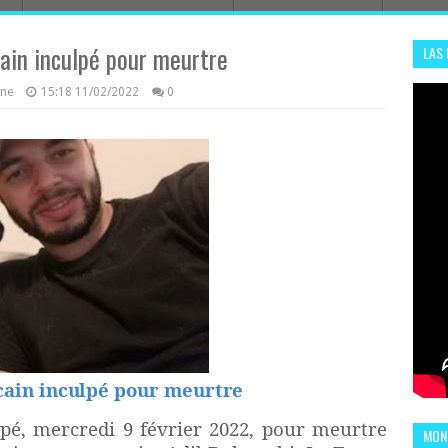
ain inculpé pour meurtre
LAS
ADHA
azine
15:18
11/02/2022
0
ENS
cain inculpé pour meurtre
pé, mercredi 9 février 2022, pour meurtre
MOND