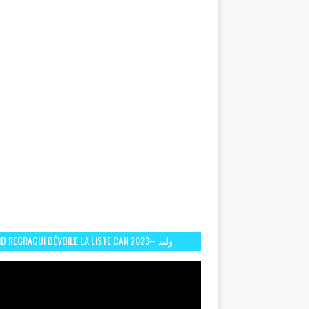
D REGRAGUI DÉVOILE LA LISTE CAN 2023– وليد
الركراكي يفصح عن لائحة كأس افريقيا 2023