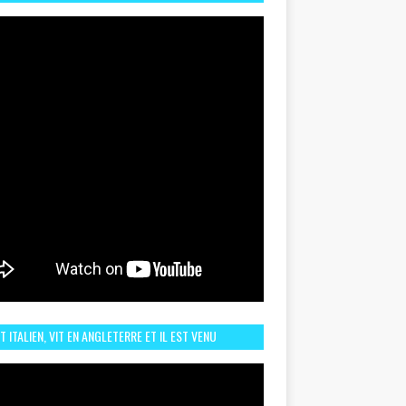
TORIQUE ET ZOOM SUR LE CHOC MAROC–BRÉSIL DU
UIN
ST ITALIEN, VIT EN ANGLETERRE ET IL EST VENU
URAGER LE MAROC ET IL EST FAN DE L'AMBIANCE ICI