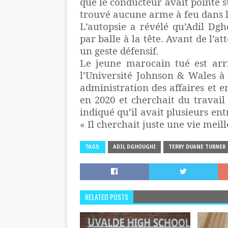
que le conducteur avait pointé su
trouvé aucune arme à feu dans l
L’autopsie a révélé qu’Adil Dgh
par balle à la tête. Avant de l’at
un geste défensif.
Le jeune marocain tué est arri
l’Université Johnson & Wales à
administration des affaires et e
en 2020 et cherchait du travail 
indiqué qu’il avait plusieurs e
« Il cherchait juste une vie meil
TAGS:
ADIL DGHOUGHI
TERRY DUANE TURNER
RELATED POSTS