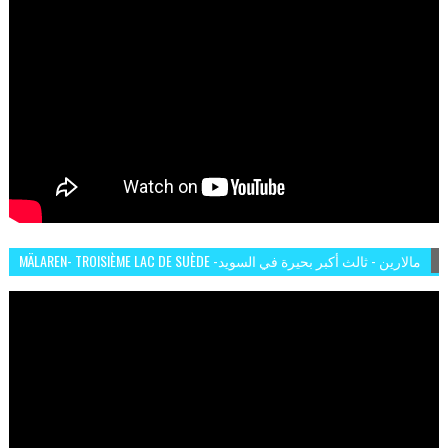
MÄLAREN- TROISIÈME LAC DE SUÈDE -مالارين - ثالث أكبر بحيرة في السويد