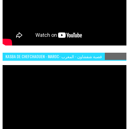
KASBA DE CHEFCHAOUEN - MAROC- قصبة شفشاون - المغرب