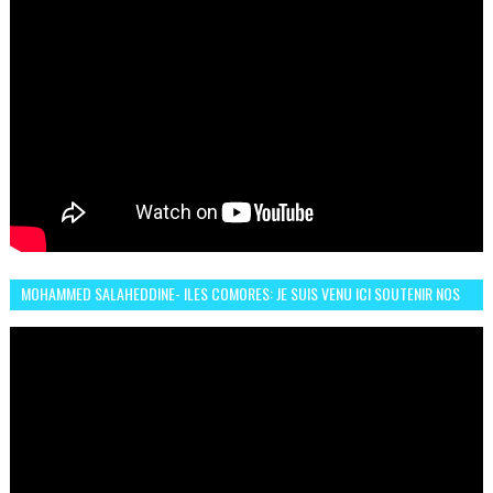
MOHAMMED SALAHEDDINE- ILES COMORES: JE SUIS VENU ICI SOUTENIR NOS
FEMMES AFRICAINES À RABAT