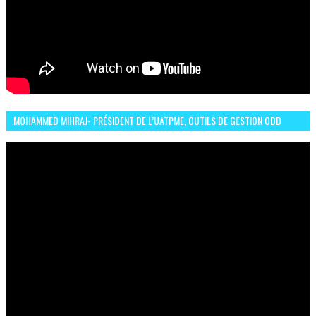
MOHAMMED MIHRAJ- PRÉSIDENT DE L’UATPME, OUTILS DE GESTION ODD
POUR UNE VILLE DURABLE (GARDEN EXPO)