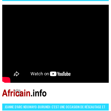
OCCASION D’ÉCHANGE ET RÉSEAUTAGE
JEANNE D’ARC NDUWAYO-BURUNDI: C'EST UNE OCCASION DE RÉSEAUTAGE ET