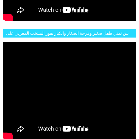
بين تمني طفل صغير وفرحة الصغار والكبار بفوز المنتخب المغربي على
البلجيكي هاته الاجواء والارتسامات