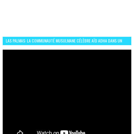
LAS PALMAS: LA COMMUNAUTÉ MUSULMANE CÉLÈBRE AÏD ADHA DANS UN
ESPRIT DE FRATERNITÉ ET VIVRE-ENSEMBLE