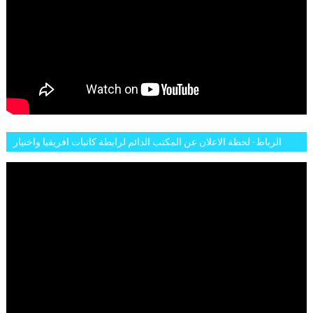
الرباط- لحظة الاعلان عن المكتب الدائم لرابطة كاتبات افريقيا واختيار
تاسع مارس للكاتبة الافريقية