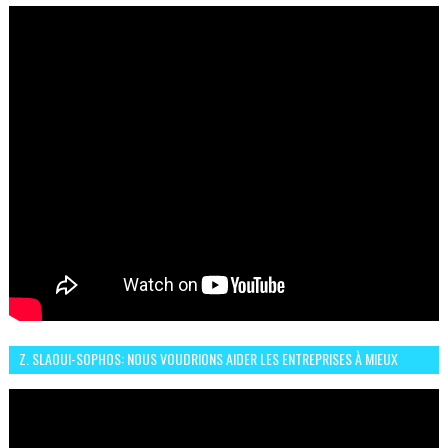
CONNAIT UN GRAND DÉVELOPPEMENT
Z. SLAOUI-SOPHOS: NOUS VOUDRIONS AIDER LES ENTREPRISES À MIEUX
SÉCURISER LEUR SYSTÈME D'INFORMATION