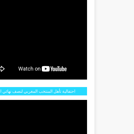
احتفالية تأهل المنتخب المغربي لنصف نهائي ا
مازالت مستمرة في شوارع الرباط وهاته انطبا
الجم