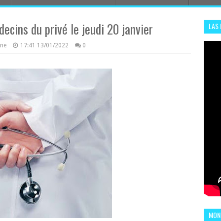
ecins du privé le jeudi 20 janvier
LAS
ADHA
azine
17:41
13/01/2022
0
ENS
MOND