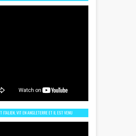
TORIQUE ET ZOOM SUR LE CHOC MAROC–BRÉSIL DU
UIN
ST ITALIEN, VIT EN ANGLETERRE ET IL EST VENU
URAGER LE MAROC ET IL EST FAN DE L'AMBIANCE ICI