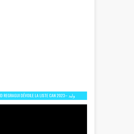
D REGRAGUI DÉVOILE LA LISTE CAN 2023– وليد
الركراكي يفصح عن لائحة كأس افريقيا 2023