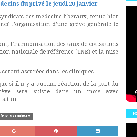
ecins du privé le jeudi 20 janvier
HIS
13 J
syndicats des
médecins libéraux, tenue hier
oncé l’organisation d’une grève générale le
ont, l’harmonisation des taux de cotisations
cation nationale de référence (TNR) et la mise
 seront assurées dans les cliniques.
ue si il n y a aucune réaction de la part du
rève sera suivie dans un mois avec
 sit-in
IL E
ÉDECINS LIBÉRAUX
ENCO