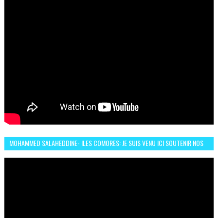
MOHAMMED SALAHEDDINE- ILES COMORES: JE SUIS VENU ICI SOUTENIR NOS
FEMMES AFRICAINES À RABAT