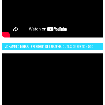
MOHAMMED MIHRAJ- PRÉSIDENT DE L’UATPME, OUTILS DE GESTION ODD
POUR UNE VILLE DURABLE (GARDEN EXPO)