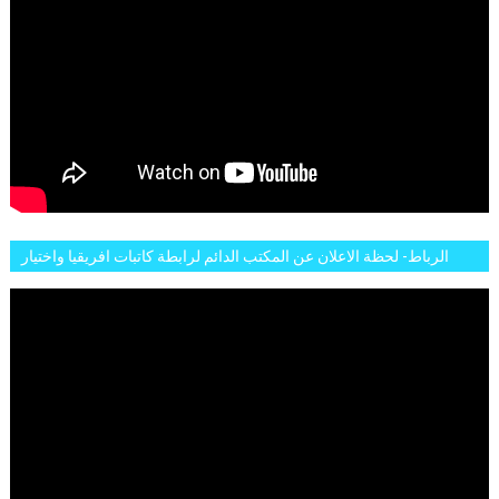
الرباط- لحظة الاعلان عن المكتب الدائم لرابطة كاتبات افريقيا واختيار
تاسع مارس للكاتبة الافريقية