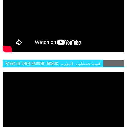
KASBA DE CHEFCHAOUEN - MAROC- قصبة شفشاون - المغرب