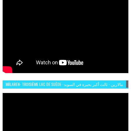
MÄLAREN- TROISIÈME LAC DE SUÈDE -مالارين - ثالث أكبر بحيرة في السويد