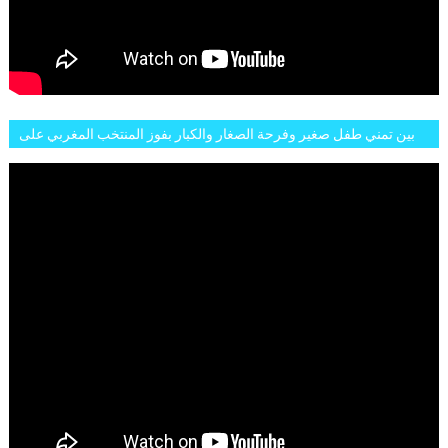
بين تمني طفل صغير وفرحة الصغار والكبار بفوز المنتخب المغربي على
البلجيكي هاته الاجواء والارتسامات