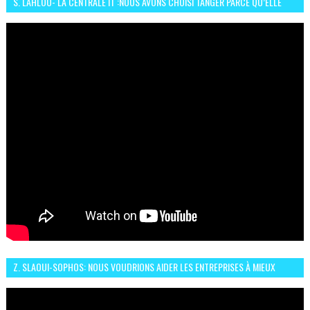
S. LAHLOU- LA CENTRALE IT :NOUS AVONS CHOISI TANGER PARCE QU’ELLE
CONNAIT UN GRAND DÉVELOPPEMENT
Z. SLAOUI-SOPHOS: NOUS VOUDRIONS AIDER LES ENTREPRISES À MIEUX
SÉCURISER LEUR SYSTÈME D'INFORMATION