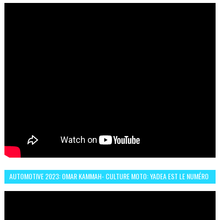
ABDERRAHMANE FAFOURI NOUS EN PARLE
AUTOMOTIVE 2023: OMAR KAMMAH- CULTURE MOTO: YADEA EST LE NUMÉRO
UN DES DEUX ROUES ÉLECTRIQUES