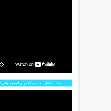
GENTINE
احتفالية تأهل المنتخب المغربي لنصف نهائي ا
مازالت مستمرة في شوارع الرباط وهاته انطبا
الجم