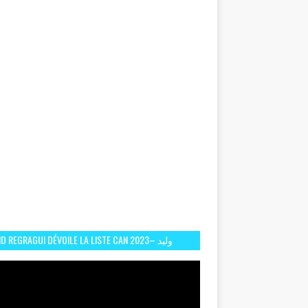
D REGRAGUI DÉVOILE LA LISTE CAN 2023– وليد
الركراكي يفصح عن لائحة كأس افريقيا 2023