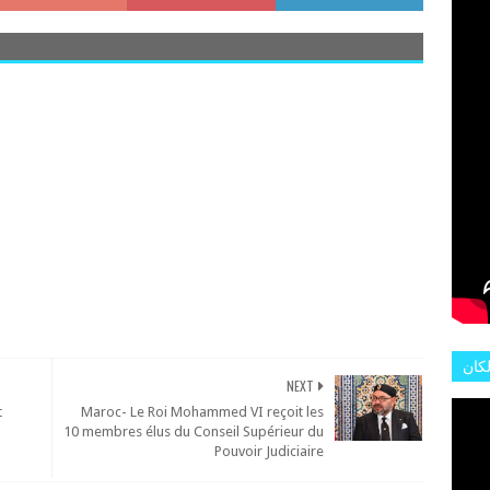
L'AR
لكان
NEXT
عات
t
Maroc- Le Roi Mohammed VI reçoit les
هور
10 membres élus du Conseil Supérieur du
Pouvoir Judiciaire