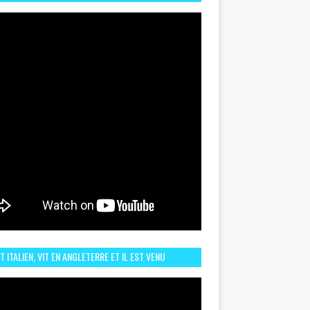
TORIQUE ET ZOOM SUR LE CHOC MAROC–BRÉSIL DU
UIN
ST ITALIEN, VIT EN ANGLETERRE ET IL EST VENU
URAGER LE MAROC ET IL EST FAN DE L'AMBIANCE ICI