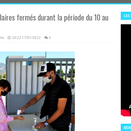
aires fermés durant la période du 10 au
LAS
ADHA
ENS
azine
20:22
17/01/2022
0
MOND