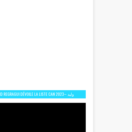
D REGRAGUI DÉVOILE LA LISTE CAN 2023– وليد
الركراكي يفصح عن لائحة كأس افريقيا 2023