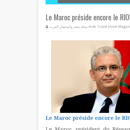
Le Maroc préside encore le RI
مجلة سفر واستثمار العرب Arab Travel Invest Mag
Le Maroc préside encore le RI
Le Maroc, président du Réseau