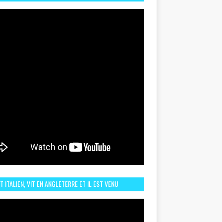
TORIQUE ET ZOOM SUR LE CHOC MAROC–BRÉSIL DU
UIN
ST ITALIEN, VIT EN ANGLETERRE ET IL EST VENU
URAGER LE MAROC ET IL EST FAN DE L'AMBIANCE ICI