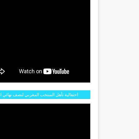
احتفالية تأهل المنتخب المغربي لنصف نهائي ا
مازالت مستمرة في شوارع الرباط وهاته انطبا
الجم