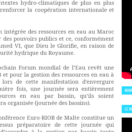
textes hydro-climatiques de plus en plus
 renforcer la coopération internationale et
on intégrée des ressources en eau au Maroc
er des pouvoirs publics et ce, conformément
ed VI, que Dieu le Glorifie, en raison de
écurité hydrique du Royaume.
rochain Forum mondial de l’Eau revêt une
et pour la gestion des ressources en eau à
t, lors de cette manifestation d’envergure
mière fois, une journée sera entièrement
NOM
ources en eau par bassin, qu’ils soient
ra organisée (journée des bassins).
LE 
CHI
conférence Euro-RIOB de Malte constitue un
L'AR
essus préparatoire de cette journée qui
d’accorder à la gestion par bassin toute