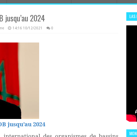
OB jusqu’au 2024
LAS
ADHA
azine
14:16
10/12/2021
0
ENS
OB jusqu’au 2024
MOND
 international des organismes de bassins