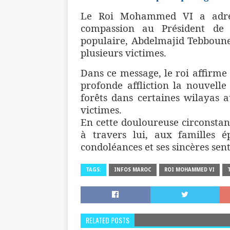
Le Roi Mohammed VI a adres
compassion au Président de 
populaire, Abdelmajid Tebboune,
plusieurs victimes.
Dans ce message, le roi affirme
profonde affliction la nouvelle
forêts dans certaines wilayas a
victimes.
En cette douloureuse circonstanc
à travers lui, aux familles é
condoléances et ses sincères se
TAGS:
INFOS MAROC
ROI MOHAMMED VI
RELATED POSTS