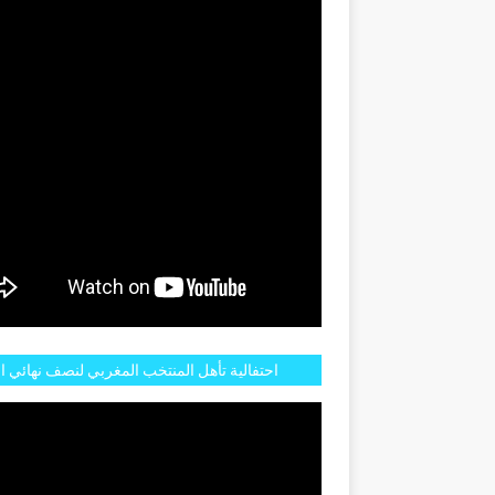
GENTINE
احتفالية تأهل المنتخب المغربي لنصف نهائي ا
مازالت مستمرة في شوارع الرباط وهاته انطبا
الجم