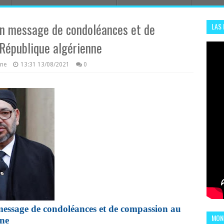
n message de condoléances et de
LAS
ADHA
 République algérienne
ENS
azine
13:31
13/08/2021
0
ssage de condoléances et de compassion au
MOND
nne