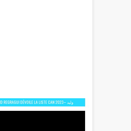
D REGRAGUI DÉVOILE LA LISTE CAN 2023– وليد
الركراكي يفصح عن لائحة كأس افريقيا 2023