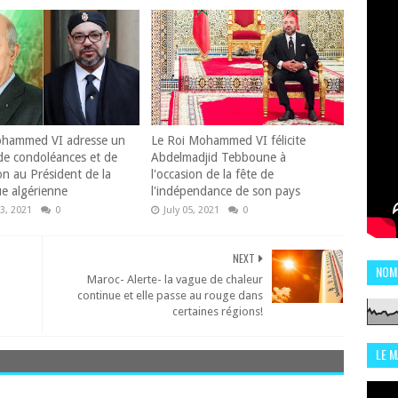
ohammed VI adresse un
Le Roi Mohammed VI félicite
e condoléances et de
Abdelmadjid Tebboune à
n au Président de la
l'occasion de la fête de
e algérienne
l'indépendance de son pays
3, 2021
0
July 05, 2021
0
NEXT
NOM
Maroc- Alerte- la vague de chaleur
continue et elle passe au rouge dans
certaines régions!
LE 
CHI