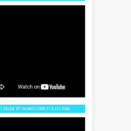
TORIQUE ET ZOOM SUR LE CHOC MAROC–BRÉSIL DU
UIN
ST ITALIEN, VIT EN ANGLETERRE ET IL EST VENU
URAGER LE MAROC ET IL EST FAN DE L'AMBIANCE ICI