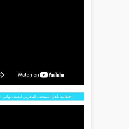
GENTINE
احتفالية تأهل المنتخب المغربي لنصف نهائي ا
مازالت مستمرة في شوارع الرباط وهاته انطبا
الجم