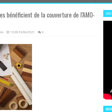
es bénéficient de la couverture de l’AMO-
LAS
ADHA
ENS
azine
13:08
05/06/2021
0
MOND