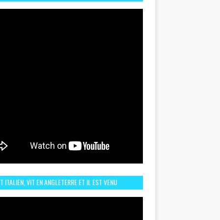
TORIQUE ET ZOOM SUR LE CHOC MAROC–BRÉSIL DU
UIN
ST ITALIEN, VIT EN ANGLETERRE ET IL EST VENU
URAGER LE MAROC ET IL EST FAN DE L'AMBIANCE ICI