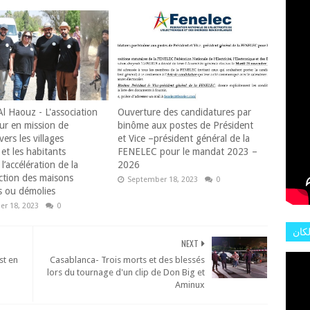
L'AR
Al Haouz - L'association
Ouverture des candidatures par
ur en mission de
binôme aux postes de Président
vers les villages
et Vice –président général de la
et les habitants
FENELEC pour le mandat 2023 –
l’accélération de la
2026
ction des maisons
September 18, 2023
0
 ou démolies
r 18, 2023
0
لكان
NEXT
عات
st en
Casablanca- Trois morts et des blessés
هور
lors du tournage d'un clip de Don Big et
Aminux