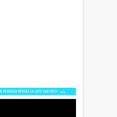
D REGRAGUI DÉVOILE LA LISTE CAN 2023– وليد
الركراكي يفصح عن لائحة كأس افريقيا 2023