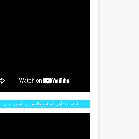
GENTINE
احتفالية تأهل المنتخب المغربي لنصف نهائي ا
مازالت مستمرة في شوارع الرباط وهاته انطبا
الجم