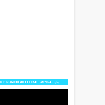
D REGRAGUI DÉVOILE LA LISTE CAN 2023– وليد
الركراكي يفصح عن لائحة كأس افريقيا 2023