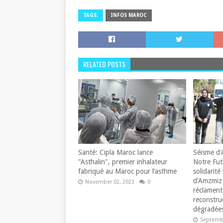
TAGS:
INFOS MAROC
RELATED POSTS
Santé: Cipla Maroc lance
Séisme d'
"Asthalin", premier inhalateur
Notre Fut
fabriqué au Maroc pour l’asthme
solidarité 
d'Amzmiz 
November 02, 2023
0
réclament 
reconstru
dégradées
Septembe