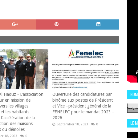
NOM
Al Haouz - L'association
Ouverture des candidatures par
ur en mission de
binôme aux postes de Président
vers les villages
et Vice –président général de la
et les habitants
FENELEC pour le mandat 2023 –
l’accélération de la
2026
LE 
ction des maisons
September 18, 2023
0
 ou démolies
CHI
r 18, 2023
0