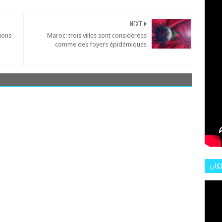
L'AR
NEXT
ions
Maroc: trois villes sont considérées
comme des foyers épidémiques
لكان
عات
هور