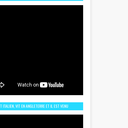
TORIQUE ET ZOOM SUR LE CHOC MAROC–BRÉSIL DU
UIN
ST ITALIEN, VIT EN ANGLETERRE ET IL EST VENU
URAGER LE MAROC ET IL EST FAN DE L'AMBIANCE ICI