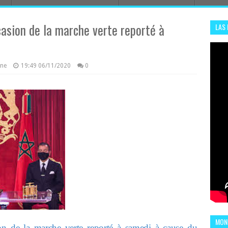
casion de la marche verte reporté à
LAS
ADHA
ENS
azine
19:49
06/11/2020
0
MOND
ion de la marche verte reporté à samedi à cause du