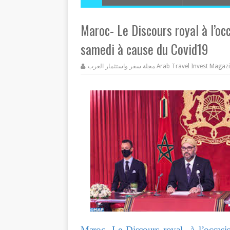
Maroc- Le Discours royal à l’oc
samedi à cause du Covid19
مجلة سفر واستثمار العرب Arab Travel Invest Mag
Maroc- Le Discours royal
à l’occas