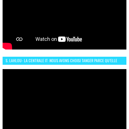
S. LAHLOU- LA CENTRALE IT :NOUS AVONS CHOISI TANGER PARCE QU’ELLE
CONNAIT UN GRAND DÉVELOPPEMENT