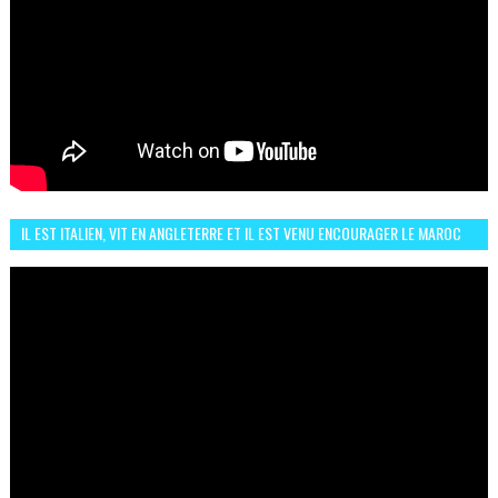
IL EST ITALIEN, VIT EN ANGLETERRE ET IL EST VENU ENCOURAGER LE MAROC
ET IL EST FAN DE L'AMBIANCE ICI