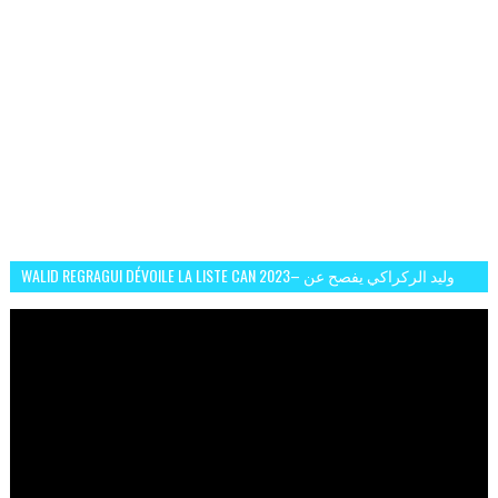
WALID REGRAGUI DÉVOILE LA LISTE CAN 2023– وليد الركراكي يفصح عن
لائحة كأس افريقيا 2023