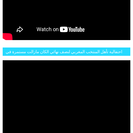
احتفالية تأهل المنتخب المغربي لنصف نهائي الكان مازالت مستمرة في
شوارع الرباط وهاته انطباعات الجمهور