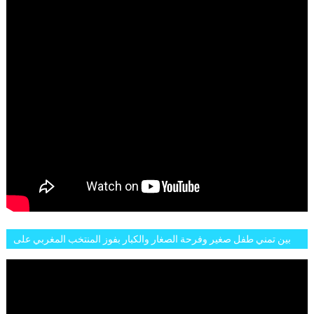
بين تمني طفل صغير وفرحة الصغار والكبار بفوز المنتخب المغربي على
البلجيكي هاته الاجواء والارتسامات