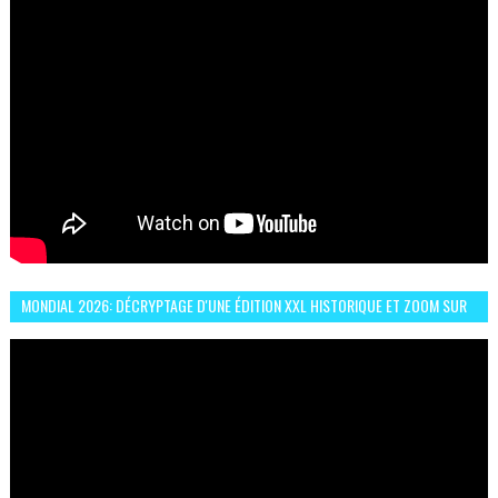
MONDIAL 2026: DÉCRYPTAGE D'UNE ÉDITION XXL HISTORIQUE ET ZOOM SUR
LE CHOC MAROC–BRÉSIL DU 13 JUIN