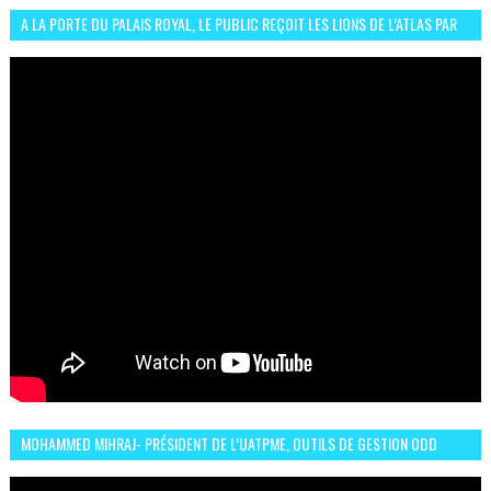
A LA PORTE DU PALAIS ROYAL, LE PUBLIC REÇOIT LES LIONS DE L’ATLAS PAR
LA CÉLÈBRE EXPRESSION SIIIR
MOHAMMED MIHRAJ- PRÉSIDENT DE L’UATPME, OUTILS DE GESTION ODD
POUR UNE VILLE DURABLE (GARDEN EXPO)