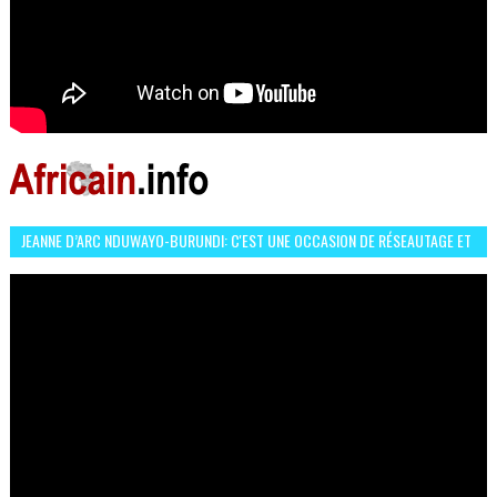
JEANNE D’ARC NDUWAYO-BURUNDI: C'EST UNE OCCASION DE RÉSEAUTAGE ET
L’HÉROÏNE DE MON ROMAN EST REBELLE