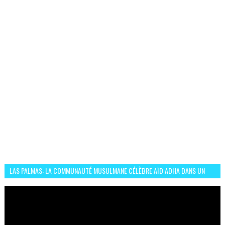
LAS PALMAS: LA COMMUNAUTÉ MUSULMANE CÉLÈBRE AÏD ADHA DANS UN
ESPRIT DE FRATERNITÉ ET VIVRE-ENSEMBLE