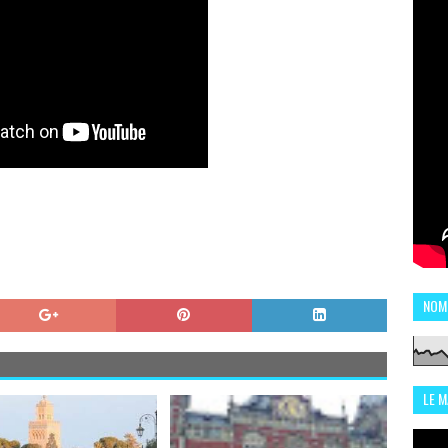
NOM
LE 
CHI