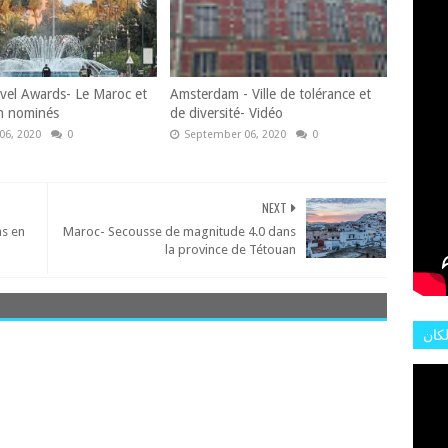
L'AR
vel Awards- Le Maroc et
Amsterdam - Ville de tolérance et
h nominés
de diversité- Vidéo
06, 2020
0
September 06, 2020
0
NEXT
s en
Maroc- Secousse de magnitude 4.0 dans
la province de Tétouan
لكان
عات
هور