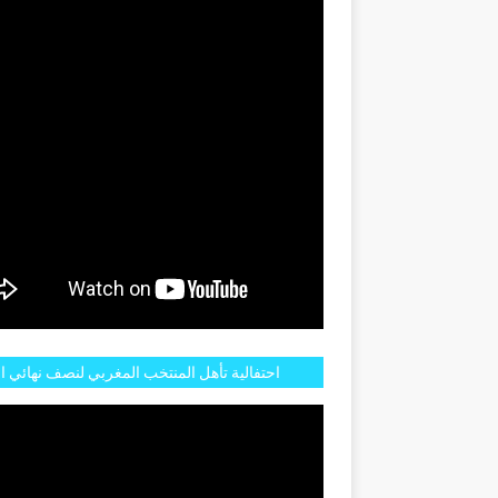
GENTINE
احتفالية تأهل المنتخب المغربي لنصف نهائي ا
مازالت مستمرة في شوارع الرباط وهاته انطبا
الجم