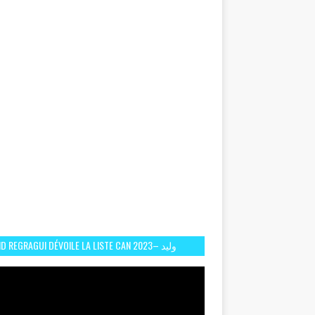
D REGRAGUI DÉVOILE LA LISTE CAN 2023– وليد
الركراكي يفصح عن لائحة كأس افريقيا 2023