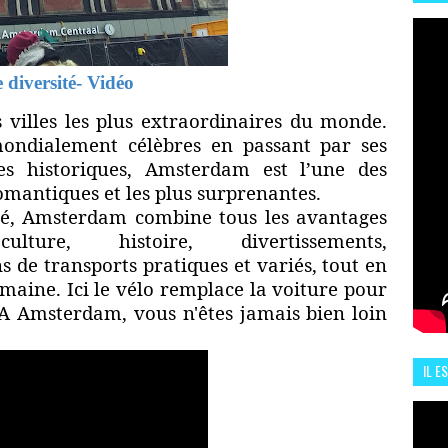
HIS
13 J
 diversité- Vidéo
 villes les plus extraordinaires du monde.
ondialement célèbres en passant par ses
es historiques, Amsterdam est l’une des
omantiques et les plus surprenantes.
sité, Amsterdam combine tous les avantages
ulture, histoire,
divertissements
,
ns de
transports
pratiques et variés, tout en
umaine. Ici le vélo remplace la voiture pour
 A Amsterdam, vous n'êtes jamais bien loin
IL E
ENCO