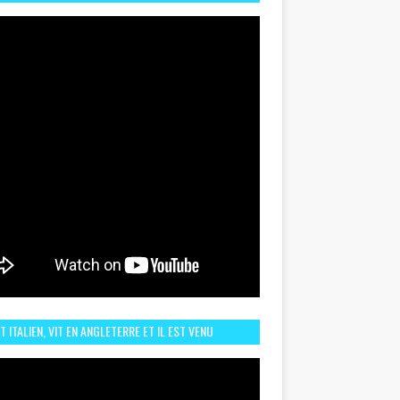
TORIQUE ET ZOOM SUR LE CHOC MAROC–BRÉSIL DU
UIN
ST ITALIEN, VIT EN ANGLETERRE ET IL EST VENU
URAGER LE MAROC ET IL EST FAN DE L'AMBIANCE ICI