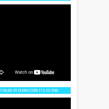
TORIQUE ET ZOOM SUR LE CHOC MAROC–BRÉSIL DU
UIN
ST ITALIEN, VIT EN ANGLETERRE ET IL EST VENU
URAGER LE MAROC ET IL EST FAN DE L'AMBIANCE ICI