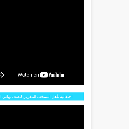
GENTINE
احتفالية تأهل المنتخب المغربي لنصف نهائي ا
مازالت مستمرة في شوارع الرباط وهاته انطبا
الجم