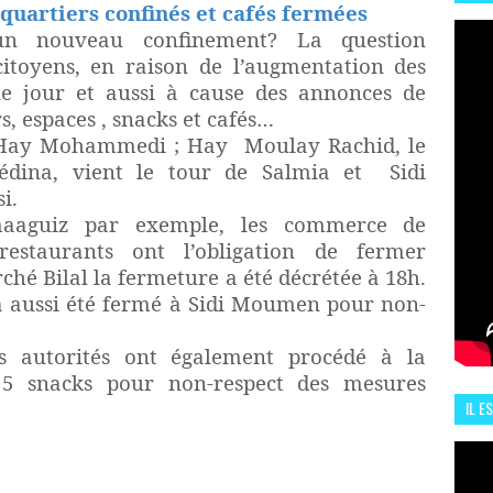
 quartiers confinés et cafés fermées
HIS
 un nouveau confinement? La question
13 J
itoyens, en raison de l’augmentation des
e jour et aussi à cause des annonces de
s, espaces , snacks et cafés…
 à Hay Mohammedi ; Hay
Moulay Rachid, le
édina, vient le tour de Salmia et
Sidi
i.
maaguiz par exemple, les commerce de
restaurants ont l’obligation de fermer
hé Bilal la fermeture a été décrétée à 18h.
a aussi été fermé à Sidi Moumen pour non-
es autorités ont également procédé à la
 5 snacks pour non-respect des mesures
IL E
ENCO