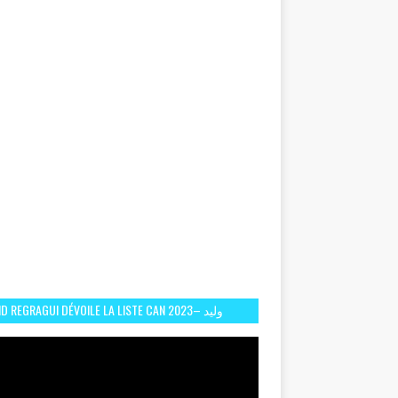
D REGRAGUI DÉVOILE LA LISTE CAN 2023– وليد
الركراكي يفصح عن لائحة كأس افريقيا 2023