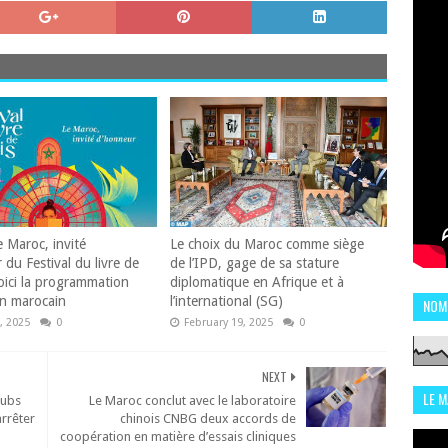
e Maroc, invité
Le choix du Maroc comme siège
du Festival du livre de
de l’IPD, gage de sa stature
voici la programmation
diplomatique en Afrique et à
on marocain
l’international (SG)
NOM
, 2025
0
February 19, 2025
0
NEXT
LE 
lubs
Le Maroc conclut avec le laboratoire
arrêter
chinois CNBG deux accords de
CHI
coopération en matière d’essais cliniques