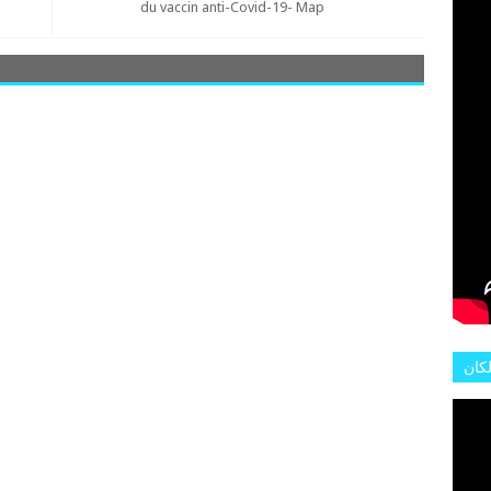
L'AR
du vaccin anti-Covid-19- Map
لكان
عات
هور