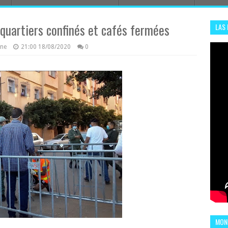
 quartiers confinés et cafés fermées
LAS
ADHA
azine
21:00
18/08/2020
0
ENS
MOND