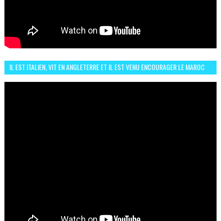
IL EST ITALIEN, VIT EN ANGLETERRE ET IL EST VENU ENCOURAGER LE MAROC
ET IL EST FAN DE L'AMBIANCE ICI