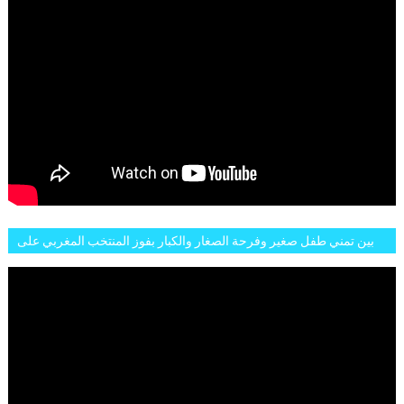
بين تمني طفل صغير وفرحة الصغار والكبار بفوز المنتخب المغربي على
البلجيكي هاته الاجواء والارتسامات