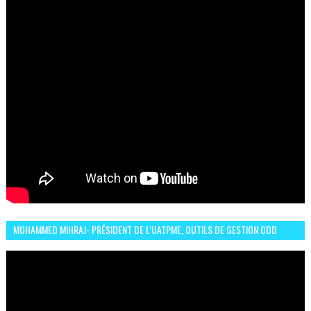
MOHAMMED MIHRAJ- PRÉSIDENT DE L’UATPME, OUTILS DE GESTION ODD
POUR UNE VILLE DURABLE (GARDEN EXPO)