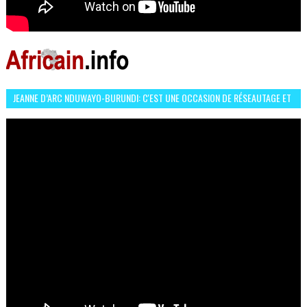
JEANNE D’ARC NDUWAYO-BURUNDI: C'EST UNE OCCASION DE RÉSEAUTAGE ET
L’HÉROÏNE DE MON ROMAN EST REBELLE