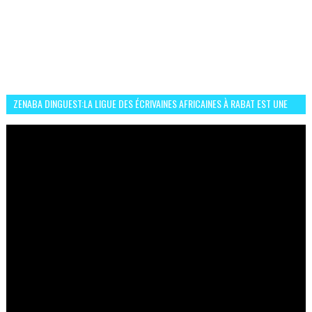
ZENABA DINGUEST:LA LIGUE DES ÉCRIVAINES AFRICAINES À RABAT EST UNE
OCCASION D’ÉCHANGE ET RÉSEAUTAGE