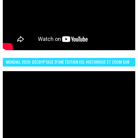
MONDIAL 2026: DÉCRYPTAGE D'UNE ÉDITION XXL HISTORIQUE ET ZOOM SUR
LE CHOC MAROC–BRÉSIL DU 13 JUIN