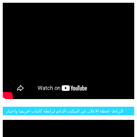
FEMMES AFRICAINES À RABAT
الرباط- لحظة الاعلان عن المكتب الدائم لرابطة كاتبات افريقيا واختيار
تاسع مارس للكاتبة الافريقية