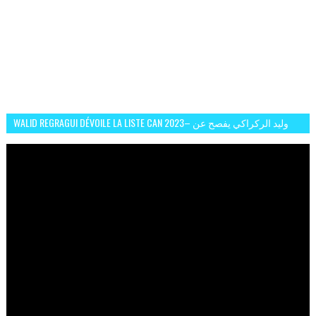
WALID REGRAGUI DÉVOILE LA LISTE CAN 2023– وليد الركراكي يفصح عن
لائحة كأس افريقيا 2023