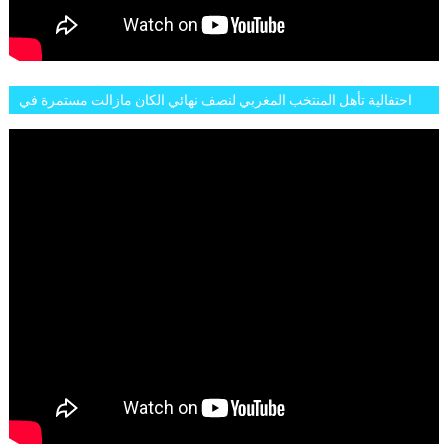
احتفالية تأهل المنتخب المغربي لنصف نهائي الكان مازالت مستمرة في
شوارع الرباط وهاته انطباعات الجمهور