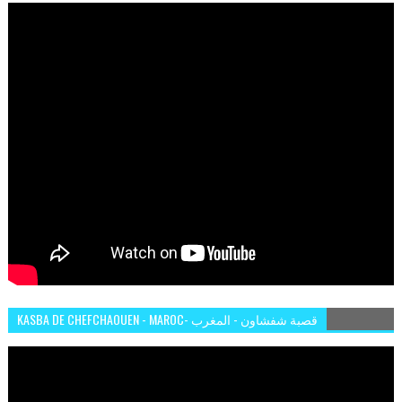
KASBA DE CHEFCHAOUEN - MAROC- قصبة شفشاون - المغرب