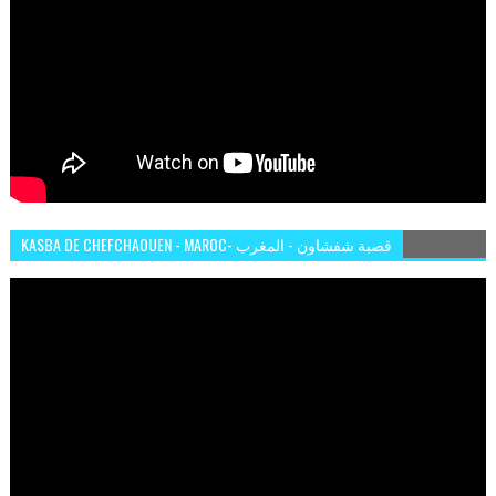
KASBA DE CHEFCHAOUEN - MAROC- قصبة شفشاون - المغرب