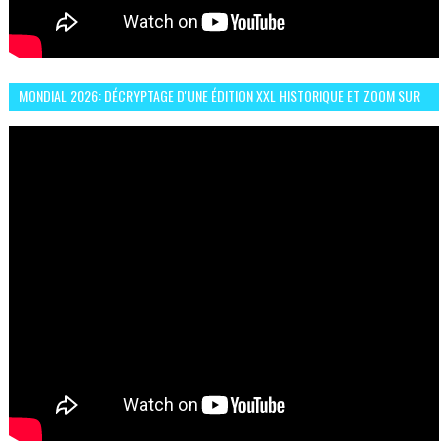
MONDIAL 2026: DÉCRYPTAGE D'UNE ÉDITION XXL HISTORIQUE ET ZOOM SUR
LE CHOC MAROC–BRÉSIL DU 13 JUIN