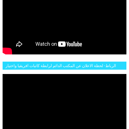
الرباط- لحظة الاعلان عن المكتب الدائم لرابطة كاتبات افريقيا واختيار
تاسع مارس للكاتبة الافريقية