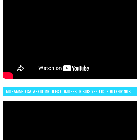
MOHAMMED SALAHEDDINE- ILES COMORES: JE SUIS VENU ICI SOUTENIR NOS
FEMMES AFRICAINES À RABAT