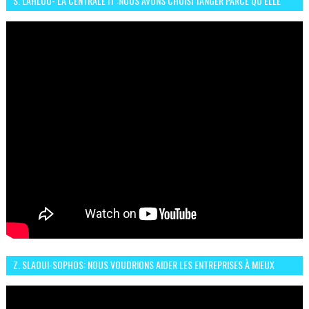
S. LAHLOU- LA CENTRALE IT :NOUS AVONS CHOISI TANGER PARCE QU’ELLE
CONNAIT UN GRAND DÉVELOPPEMENT
Z. SLAOUI-SOPHOS: NOUS VOUDRIONS AIDER LES ENTREPRISES À MIEUX
SÉCURISER LEUR SYSTÈME D'INFORMATION