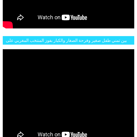
بين تمني طفل صغير وفرحة الصغار والكبار بفوز المنتخب المغربي على
البلجيكي هاته الاجواء والارتسامات