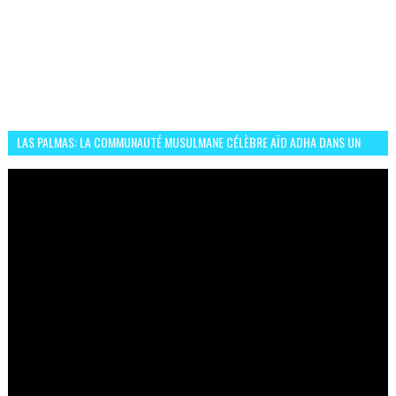
LAS PALMAS: LA COMMUNAUTÉ MUSULMANE CÉLÈBRE AÏD ADHA DANS UN
ESPRIT DE FRATERNITÉ ET VIVRE-ENSEMBLE