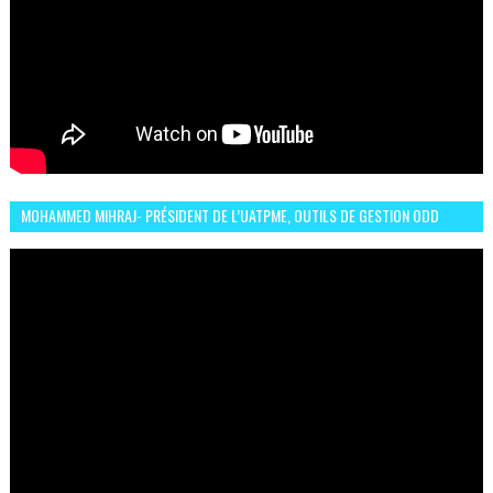
MOHAMMED MIHRAJ- PRÉSIDENT DE L’UATPME, OUTILS DE GESTION ODD
POUR UNE VILLE DURABLE (GARDEN EXPO)