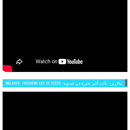
MÄLAREN- TROISIÈME LAC DE SUÈDE -مالارين - ثالث أكبر بحيرة في السويد