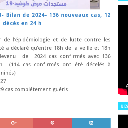
HIS
13 J
0- Bilan de 2024- 136 nouveaux cas, 12
l décès en 24 h
 de l’épidémiologie et de lutte contre les
té
a déclaré qu’entre 18h de la veille et 18h
devenu
de
2024 cas confirmés avec 136
4h
(114 cas confirmés ont été décelés à
aminés)
127
229 cas complétement guéris
IL E
ENCO