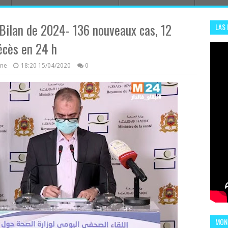
Bilan de 2024- 136 nouveaux cas, 12
LAS
ADHA
écès en 24 h
ENS
azine
18:20
15/04/2020
0
MOND