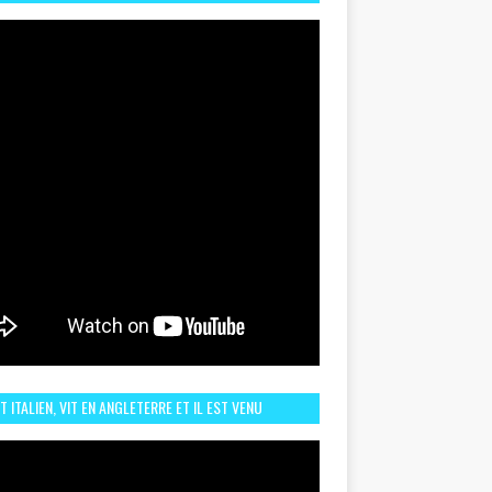
TORIQUE ET ZOOM SUR LE CHOC MAROC–BRÉSIL DU
UIN
ST ITALIEN, VIT EN ANGLETERRE ET IL EST VENU
URAGER LE MAROC ET IL EST FAN DE L'AMBIANCE ICI