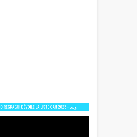
D REGRAGUI DÉVOILE LA LISTE CAN 2023– وليد
الركراكي يفصح عن لائحة كأس افريقيا 2023