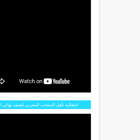
GENTINE
احتفالية تأهل المنتخب المغربي لنصف نهائي ا
مازالت مستمرة في شوارع الرباط وهاته انطبا
الجم