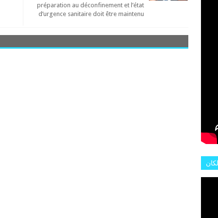
L'AR
préparation au déconfinement et l’état
d’urgence sanitaire doit être maintenu
لكان
عات
هور