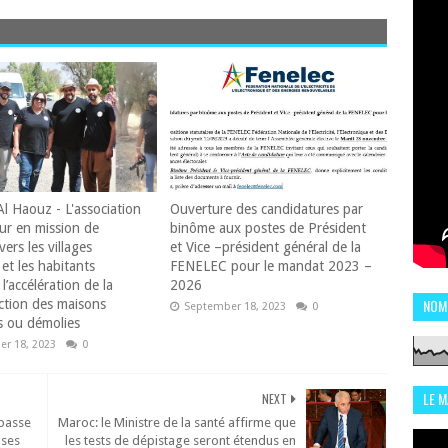
Al Haouz - L'association
Ouverture des candidatures par
ur en mission de
binôme aux postes de Président
vers les villages
et Vice –président général de la
et les habitants
FENELEC pour le mandat 2023 –
l’accélération de la
2026
NOM
ction des maisons
September 18, 2023
0
 ou démolies
r 18, 2023
0
LE 
NEXT
CHI
 passe
Maroc: le Ministre de la santé affirme que
 ses
les tests de dépistage seront étendus en