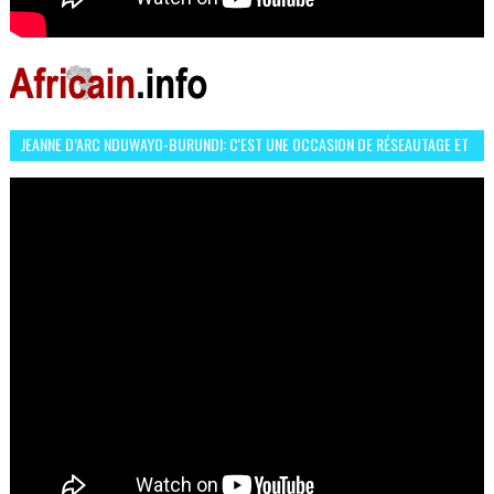
JEANNE D’ARC NDUWAYO-BURUNDI: C'EST UNE OCCASION DE RÉSEAUTAGE ET
L’HÉROÏNE DE MON ROMAN EST REBELLE