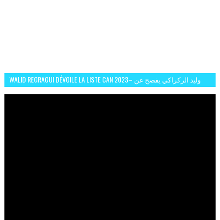
WALID REGRAGUI DÉVOILE LA LISTE CAN 2023– وليد الركراكي يفصح عن
لائحة كأس افريقيا 2023