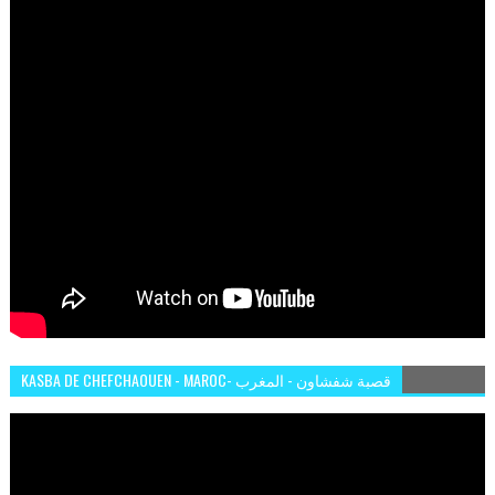
KASBA DE CHEFCHAOUEN - MAROC- قصبة شفشاون - المغرب