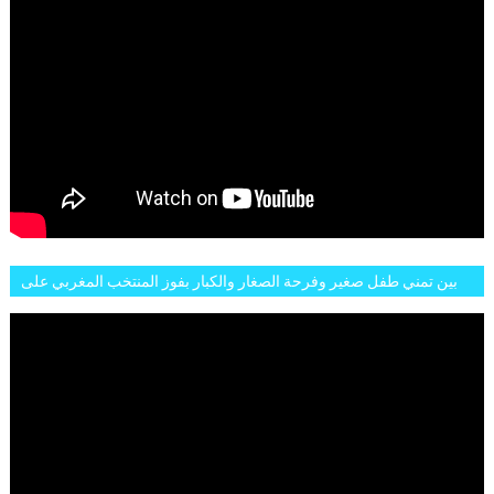
بين تمني طفل صغير وفرحة الصغار والكبار بفوز المنتخب المغربي على
البلجيكي هاته الاجواء والارتسامات