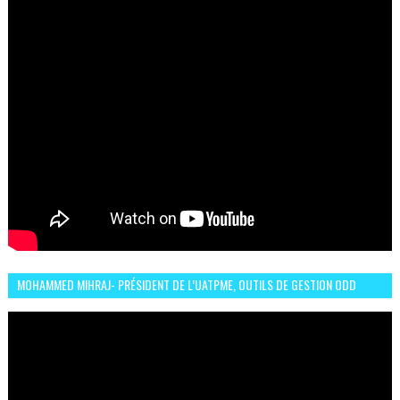
MOHAMMED MIHRAJ- PRÉSIDENT DE L’UATPME, OUTILS DE GESTION ODD
POUR UNE VILLE DURABLE (GARDEN EXPO)