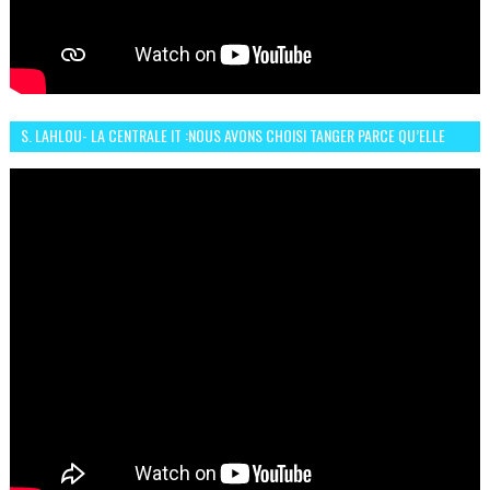
S. LAHLOU- LA CENTRALE IT :NOUS AVONS CHOISI TANGER PARCE QU’ELLE
CONNAIT UN GRAND DÉVELOPPEMENT