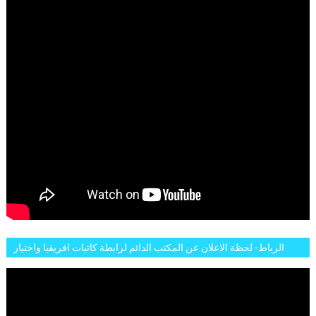
الرباط- لحظة الاعلان عن المكتب الدائم لرابطة كاتبات افريقيا واختيار
تاسع مارس للكاتبة الافريقية