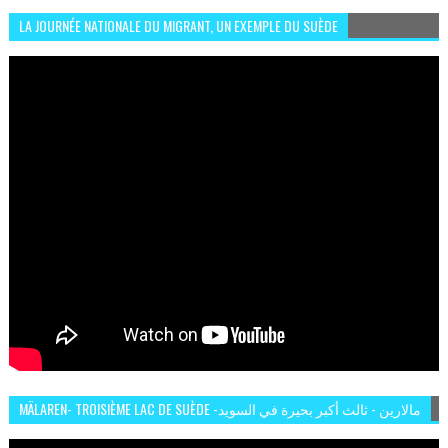
LA JOURNÉE NATIONALE DU MIGRANT, UN EXEMPLE DU SUÈDE
MÄLAREN- TROISIÈME LAC DE SUÈDE -مالارين - ثالث أكبر بحيرة في السويد