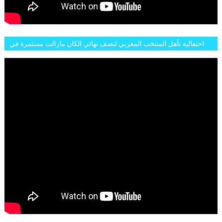
احتفالية تأهل المنتخب المغربي لنصف نهائي الكان مازالت مستمرة في
شوارع الرباط وهاته انطباعات الجمهور