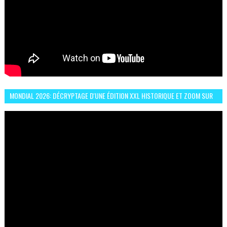
MONDIAL 2026: DÉCRYPTAGE D'UNE ÉDITION XXL HISTORIQUE ET ZOOM SUR
LE CHOC MAROC–BRÉSIL DU 13 JUIN