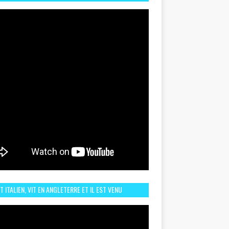
TORIQUE ET ZOOM SUR LE CHOC MAROC–BRÉSIL DU
UIN
ST ITALIEN, VIT EN ANGLETERRE ET IL EST VENU
URAGER LE MAROC ET IL EST FAN DE L'AMBIANCE ICI