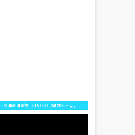
D REGRAGUI DÉVOILE LA LISTE CAN 2023– وليد
الركراكي يفصح عن لائحة كأس افريقيا 2023