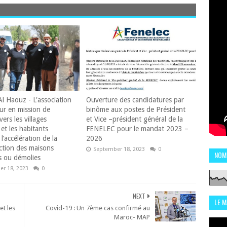
Al Haouz - L'association
Ouverture des candidatures par
ur en mission de
binôme aux postes de Président
vers les villages
et Vice –président général de la
et les habitants
FENELEC pour le mandat 2023 –
l’accélération de la
2026
ction des maisons
September 18, 2023
0
NOM
 ou démolies
r 18, 2023
0
NEXT
LE 
et les
Covid-19 : Un 7ème cas confirmé au
CHI
Maroc- MAP