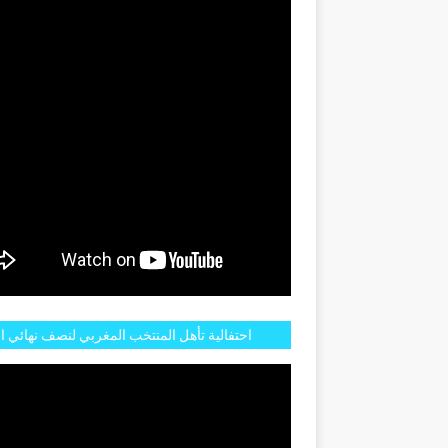
GENTINE
احتفالية تأهل المنتخب المغربي لنصف نهائي ا
مازالت مستمرة في شوارع الرباط وهاته انطبا
الجم