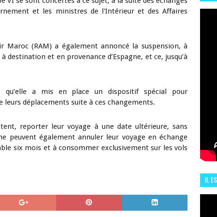
VI se sont concertés à ce sujet, à la suite des échanges
HIS
rnement et les ministres de l'Intérieur et des Affaires
13 J
 Air Maroc (RAM) a également annoncé la suspension, à
s à destination et en provenance d’Espagne, et ce, jusqu’à
u’elle a mis en place un dispositif spécial pour
de leurs déplacements suite à ces changements.
aitent, reporter leur voyage à une date ultérieure, sans
nne peuvent également annuler leur voyage en échange
lable six mois et à consommer exclusivement sur les vols
IL E
ENCO