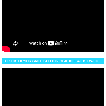
IL EST ITALIEN, VIT EN ANGLETERRE ET IL EST VENU ENCOURAGER LE MAROC
ET IL EST FAN DE L'AMBIANCE ICI