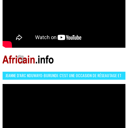
JEANNE D’ARC NDUWAYO-BURUNDI: C'EST UNE OCCASION DE RÉSEAUTAGE ET
L’HÉROÏNE DE MON ROMAN EST REBELLE