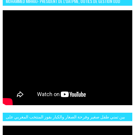
MOHAMMED MIHRAJ- PRÉSIDENT DE L’UATPME, OUTILS DE GESTION ODD
POUR UNE VILLE DURABLE (GARDEN EXPO)
بين تمني طفل صغير وفرحة الصغار والكبار بفوز المنتخب المغربي على
البلجيكي هاته الاجواء والارتسامات