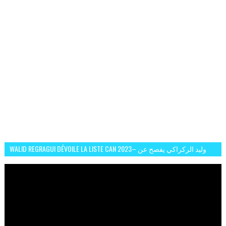
WALID REGRAGUI DÉVOILE LA LISTE CAN 2023– وليد الركراكي يفصح عن
لائحة كأس افريقيا 2023