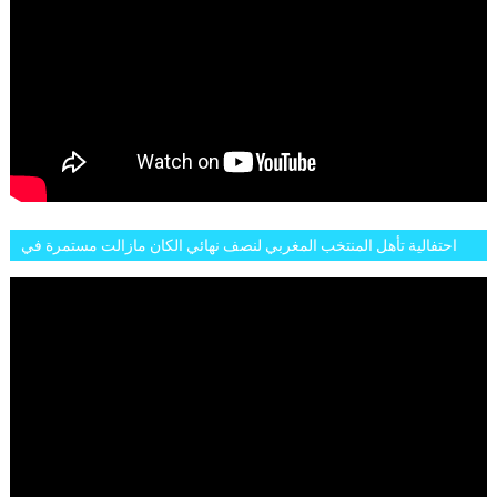
احتفالية تأهل المنتخب المغربي لنصف نهائي الكان مازالت مستمرة في
شوارع الرباط وهاته انطباعات الجمهور