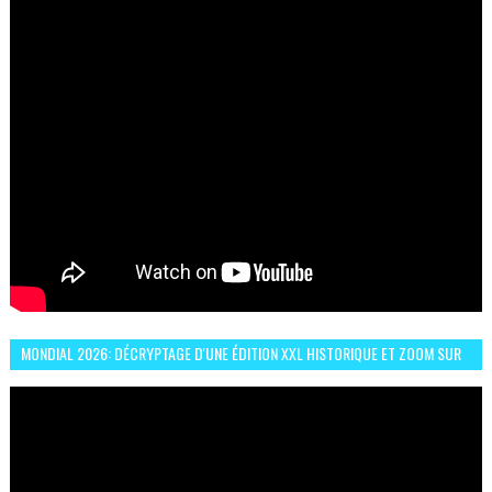
MONDIAL 2026: DÉCRYPTAGE D'UNE ÉDITION XXL HISTORIQUE ET ZOOM SUR
LE CHOC MAROC–BRÉSIL DU 13 JUIN