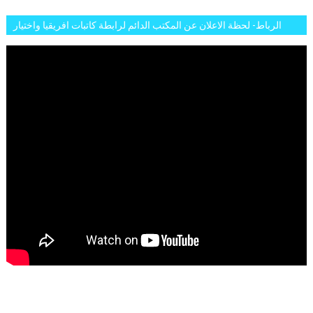
الرباط- لحظة الاعلان عن المكتب الدائم لرابطة كاتبات افريقيا واختيار
تاسع مارس للكاتبة الافريقية