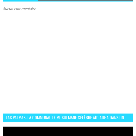
Aucun commentaire
LAS PALMAS: LA COMMUNAUTÉ MUSULMANE CÉLÈBRE AÏD ADHA DANS UN
ESPRIT DE FRATERNITÉ ET VIVRE-ENSEMBLE