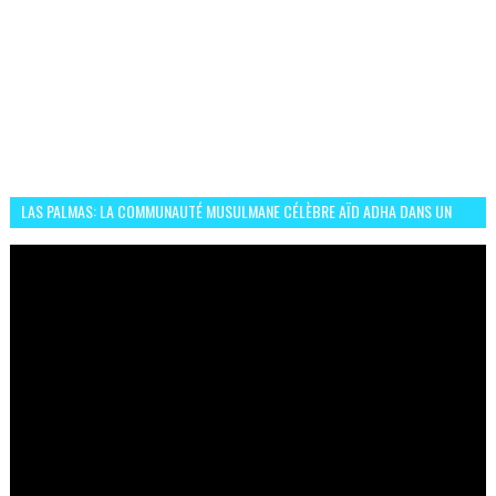
LAS PALMAS: LA COMMUNAUTÉ MUSULMANE CÉLÈBRE AÏD ADHA DANS UN
ESPRIT DE FRATERNITÉ ET VIVRE-ENSEMBLE