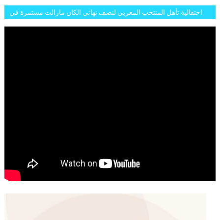
احتفالية تأهل المنتخب المغربي لنصف نهائي الكان مازالت مستمرة في
شوارع الرباط وهاته انطباعات الجمهور