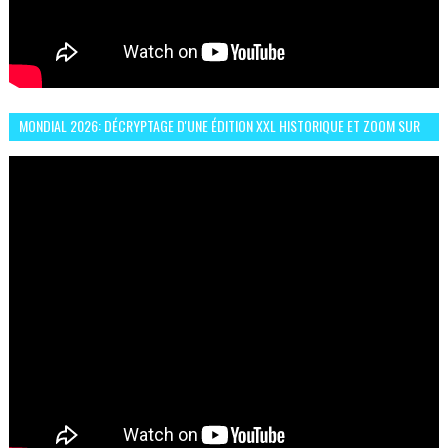
MONDIAL 2026: DÉCRYPTAGE D'UNE ÉDITION XXL HISTORIQUE ET ZOOM SUR
LE CHOC MAROC–BRÉSIL DU 13 JUIN