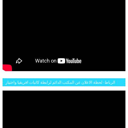
الرباط- لحظة الاعلان عن المكتب الدائم لرابطة كاتبات افريقيا واختيار
تاسع مارس للكاتبة الافريقية