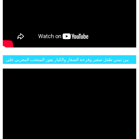
بين تمني طفل صغير وفرحة الصغار والكبار بفوز المنتخب المغربي على
البلجيكي هاته الاجواء والارتسامات