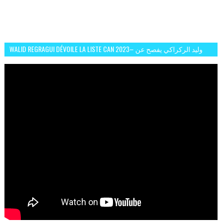
WALID REGRAGUI DÉVOILE LA LISTE CAN 2023– وليد الركراكي يفصح عن
لائحة كأس افريقيا 2023