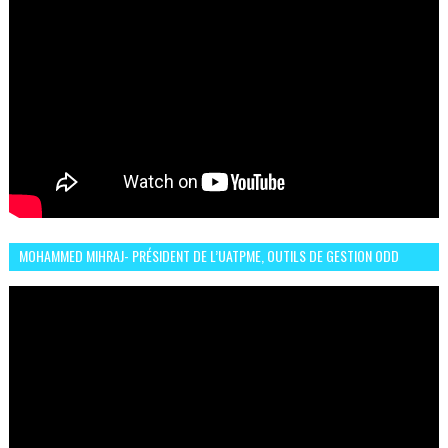
MOHAMMED MIHRAJ- PRÉSIDENT DE L’UATPME, OUTILS DE GESTION ODD
POUR UNE VILLE DURABLE (GARDEN EXPO)