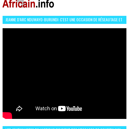
JEANNE D’ARC NDUWAYO-BURUNDI: C'EST UNE OCCASION DE RÉSEAUTAGE ET
L’HÉROÏNE DE MON ROMAN EST REBELLE