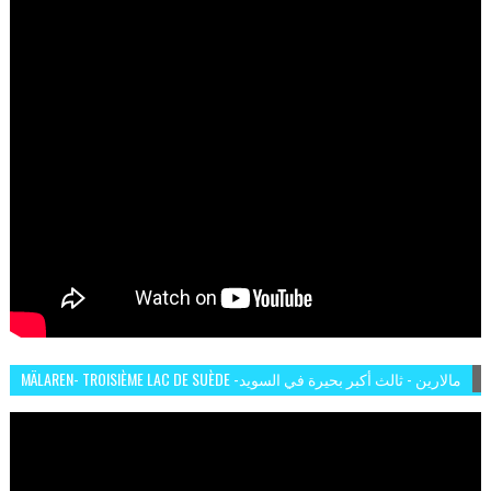
MÄLAREN- TROISIÈME LAC DE SUÈDE -مالارين - ثالث أكبر بحيرة في السويد