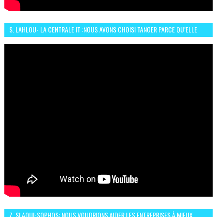
S. LAHLOU- LA CENTRALE IT :NOUS AVONS CHOISI TANGER PARCE QU’ELLE
CONNAIT UN GRAND DÉVELOPPEMENT
Z. SLAOUI-SOPHOS: NOUS VOUDRIONS AIDER LES ENTREPRISES À MIEUX