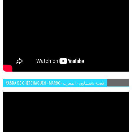
KASBA DE CHEFCHAOUEN - MAROC- قصبة شفشاون - المغرب