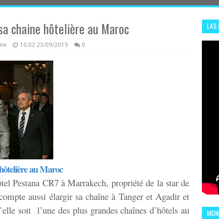
sa chaine hôtelière au Maroc
LAS
ADHA
azine
10:02
25/09/2019
0
ENS
 hôtelière au Maroc
tel Pestana CR7 à Marrakech, propriété de la star de
compte aussi élargir sa chaîne à Tanger et Agadir et
’elle soit
l’une des plus grandes chaînes d’hôtels au
MOND