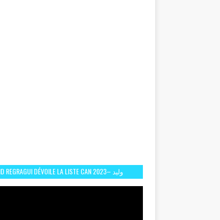
D REGRAGUI DÉVOILE LA LISTE CAN 2023– وليد
الركراكي يفصح عن لائحة كأس افريقيا 2023