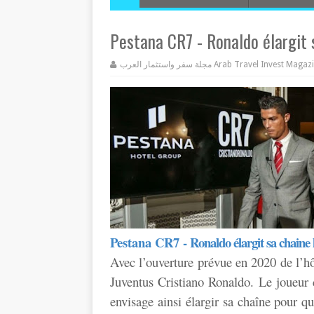
Pestana CR7 - Ronaldo élargit 
مجلة سفر واستثمار العرب Arab Travel Invest Mag
Pestana CR7 -
Ronaldo élargit sa chaine
Avec l’ouverture prévue en 2020 de l’hô
Juventus Cristiano Ronaldo. Le joueur 
envisage ainsi élargir sa chaîne pour qu