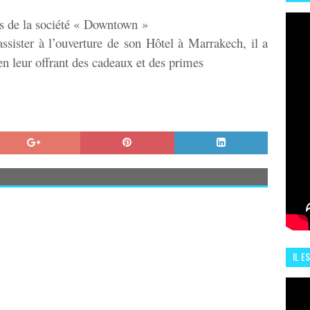
HIS
ais de la société « Downtown »
13 J
ister à l’ouverture de son Hôtel à Marrakech, il a
 leur offrant des cadeaux et des primes
IL E
ENCO