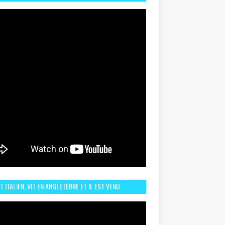
TORIQUE ET ZOOM SUR LE CHOC MAROC–BRÉSIL DU
UIN
ST ITALIEN, VIT EN ANGLETERRE ET IL EST VENU
URAGER LE MAROC ET IL EST FAN DE L'AMBIANCE ICI