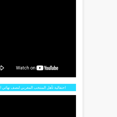
GENTINE
احتفالية تأهل المنتخب المغربي لنصف نهائي ا
مازالت مستمرة في شوارع الرباط وهاته انطبا
الجم