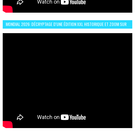
MONDIAL 2026: DÉCRYPTAGE D'UNE ÉDITION XXL HISTORIQUE ET ZOOM SUR
LE CHOC MAROC–BRÉSIL DU 13 JUIN