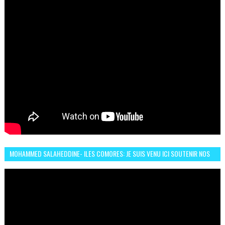
MOHAMMED SALAHEDDINE- ILES COMORES: JE SUIS VENU ICI SOUTENIR NOS
FEMMES AFRICAINES À RABAT