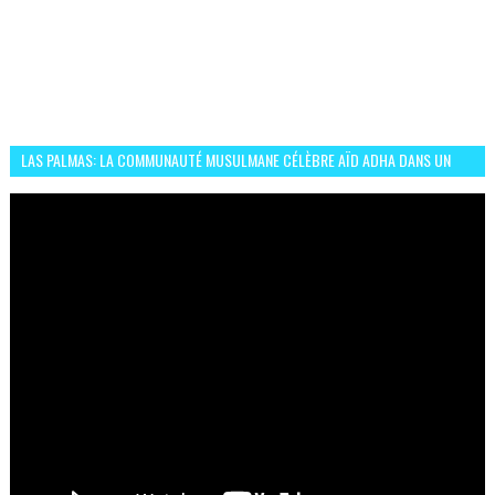
LAS PALMAS: LA COMMUNAUTÉ MUSULMANE CÉLÈBRE AÏD ADHA DANS UN
ESPRIT DE FRATERNITÉ ET VIVRE-ENSEMBLE