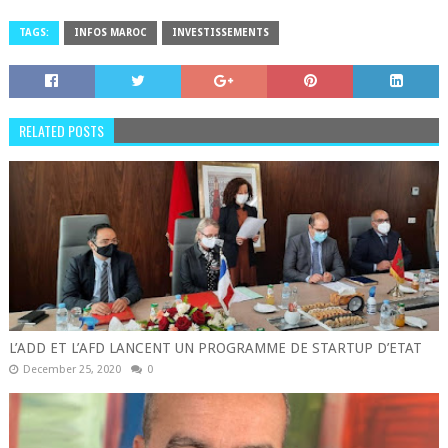
TAGS:
INFOS MAROC
INVESTISSEMENTS
RELATED POSTS
L’ADD ET L’AFD LANCENT UN PROGRAMME DE STARTUP D’ETAT
December 25, 2020
0