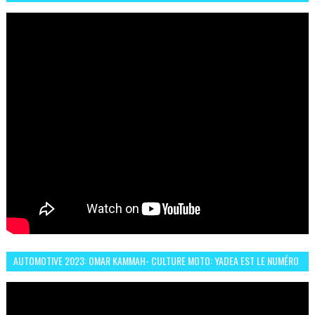
ABDERRAHMANE FAFOURI NOUS EN PARLE
AUTOMOTIVE 2023: OMAR KAMMAH- CULTURE MOTO: YADEA EST LE NUMÉRO
UN DES DEUX ROUES ÉLECTRIQUES