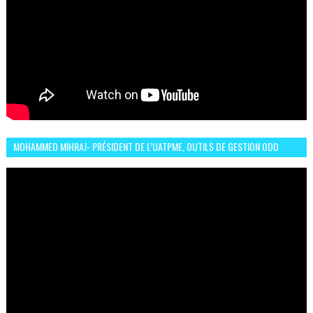
MOHAMMED MIHRAJ- PRÉSIDENT DE L’UATPME, OUTILS DE GESTION ODD
POUR UNE VILLE DURABLE (GARDEN EXPO)