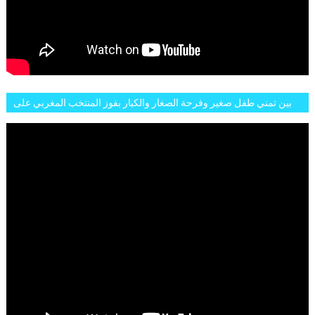
بين تمني طفل صغير وفرحة الصغار والكبار بفوز المنتخب المغربي على
البلجيكي هاته الاجواء والارتسامات