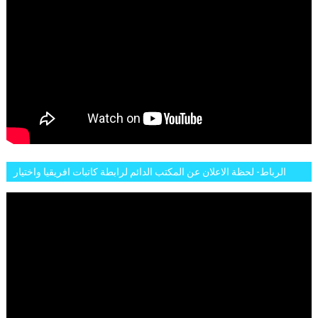
الرباط- لحظة الاعلان عن المكتب الدائم لرابطة كاتبات افريقيا واختيار
تاسع مارس للكاتبة الافريقية