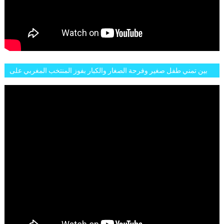
بين تمني طفل صغير وفرحة الصغار والكبار بفوز المنتخب المغربي على
البلجيكي هاته الاجواء والارتسامات