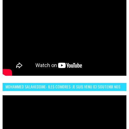
MOHAMMED SALAHEDDINE- ILES COMORES: JE SUIS VENU ICI SOUTENIR NOS
FEMMES AFRICAINES À RABAT