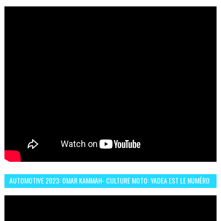
ABDERRAHMANE FAFOURI NOUS EN PARLE
AUTOMOTIVE 2023: OMAR KAMMAH- CULTURE MOTO: YADEA EST LE NUMÉRO
UN DES DEUX ROUES ÉLECTRIQUES