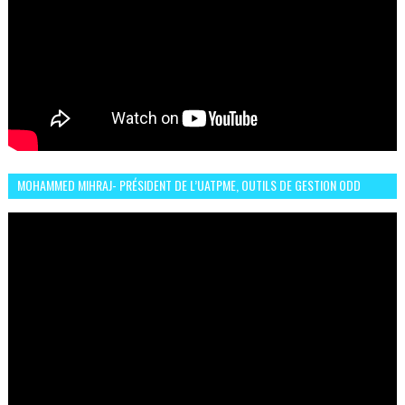
MOHAMMED MIHRAJ- PRÉSIDENT DE L’UATPME, OUTILS DE GESTION ODD
POUR UNE VILLE DURABLE (GARDEN EXPO)