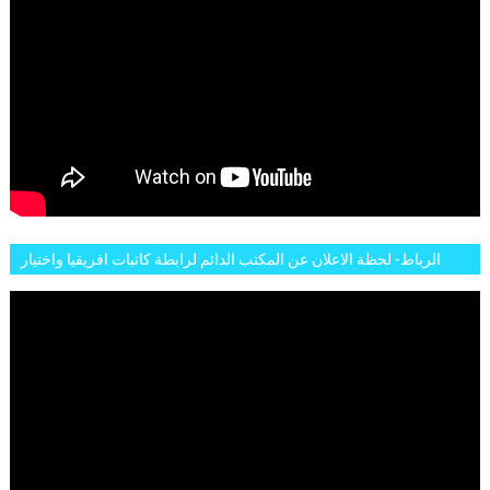
الرباط- لحظة الاعلان عن المكتب الدائم لرابطة كاتبات افريقيا واختيار
تاسع مارس للكاتبة الافريقية