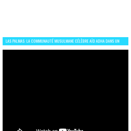
LAS PALMAS: LA COMMUNAUTÉ MUSULMANE CÉLÈBRE AÏD ADHA DANS UN
ESPRIT DE FRATERNITÉ ET VIVRE-ENSEMBLE