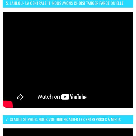
S. LAHLOU- LA CENTRALE IT :NOUS AVONS CHOISI TANGER PARCE QU’ELLE
CONNAIT UN GRAND DÉVELOPPEMENT
Z. SLAOUI-SOPHOS: NOUS VOUDRIONS AIDER LES ENTREPRISES À MIEUX
SÉCURISER LEUR SYSTÈME D'INFORMATION