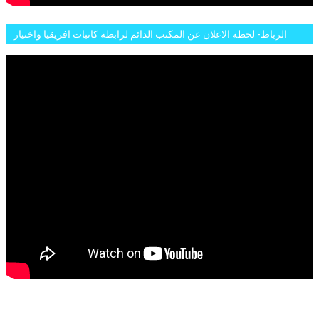
الرباط- لحظة الاعلان عن المكتب الدائم لرابطة كاتبات افريقيا واختيار
تاسع مارس للكاتبة الافريقية