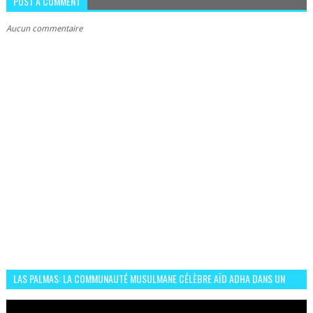
POST A COMMENT
Aucun commentaire
LAS PALMAS: LA COMMUNAUTÉ MUSULMANE CÉLÈBRE AÏD ADHA DANS UN
ESPRIT DE FRATERNITÉ ET VIVRE-ENSEMBLE