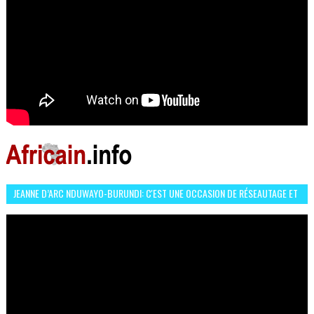
JEANNE D’ARC NDUWAYO-BURUNDI: C'EST UNE OCCASION DE RÉSEAUTAGE ET
L’HÉROÏNE DE MON ROMAN EST REBELLE