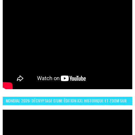
MONDIAL 2026: DÉCRYPTAGE D'UNE ÉDITION XXL HISTORIQUE ET ZOOM SUR
LE CHOC MAROC–BRÉSIL DU 13 JUIN