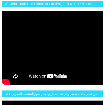
MOHAMMED MIHRAJ- PRÉSIDENT DE L’UATPME, OUTILS DE GESTION ODD
POUR UNE VILLE DURABLE (GARDEN EXPO)
بين تمني طفل صغير وفرحة الصغار والكبار بفوز المنتخب المغربي على
البلجيكي هاته الاجواء والارتسامات