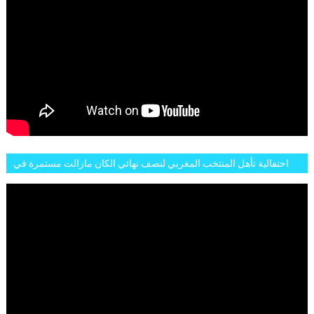
احتفالية تأهل المنتخب المغربي لنصف نهائي الكان مازالت مستمرة في
شوارع الرباط وهاته انطباعات الجمهور