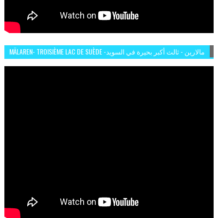
MÄLAREN- TROISIÈME LAC DE SUÈDE -مالارين - ثالث أكبر بحيرة في السويد