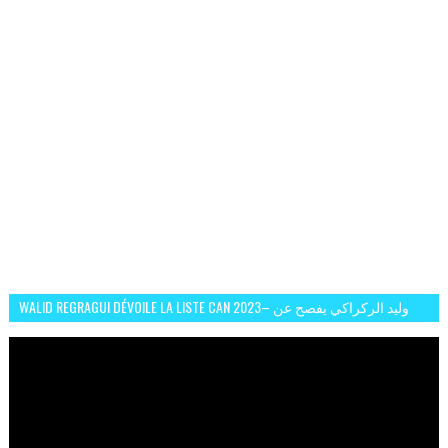
WALID REGRAGUI DÉVOILE LA LISTE CAN 2023– وليد الركراكي يفصح عن
لائحة كأس افريقيا 2023