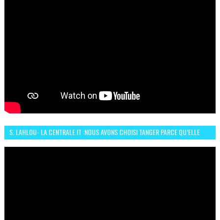
S. LAHLOU- LA CENTRALE IT :NOUS AVONS CHOISI TANGER PARCE QU’ELLE
CONNAIT UN GRAND DÉVELOPPEMENT