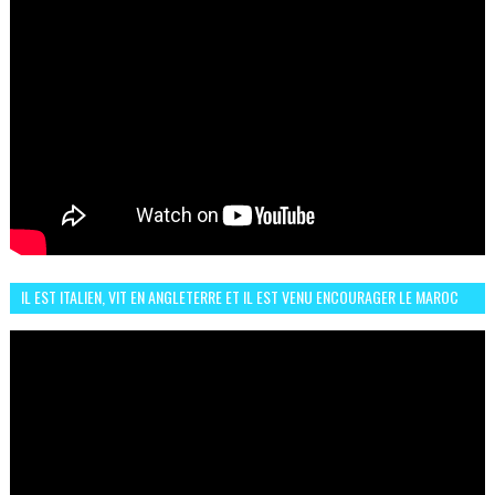
IL EST ITALIEN, VIT EN ANGLETERRE ET IL EST VENU ENCOURAGER LE MAROC
ET IL EST FAN DE L'AMBIANCE ICI