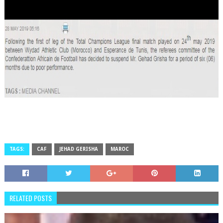
TAGS:
CAF
JEHAD GERISHA
MAROC
RELATED POSTS