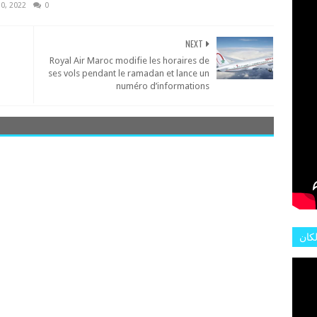
L'AR
10, 2022
0
NEXT
Royal Air Maroc modifie les horaires de
ses vols pendant le ramadan et lance un
numéro d’informations
لكان
عات
هور