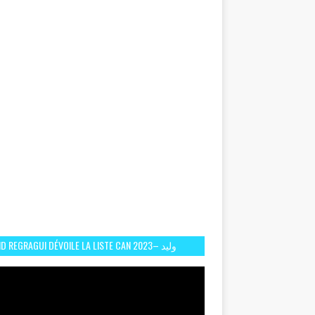
D REGRAGUI DÉVOILE LA LISTE CAN 2023– وليد
الركراكي يفصح عن لائحة كأس افريقيا 2023