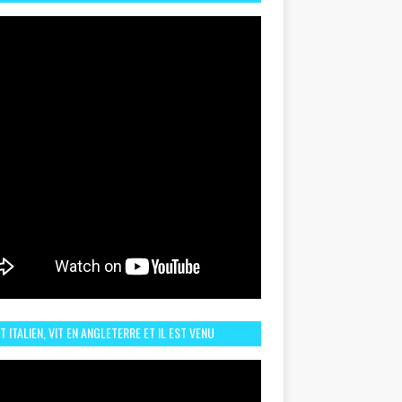
TORIQUE ET ZOOM SUR LE CHOC MAROC–BRÉSIL DU
UIN
ST ITALIEN, VIT EN ANGLETERRE ET IL EST VENU
URAGER LE MAROC ET IL EST FAN DE L'AMBIANCE ICI