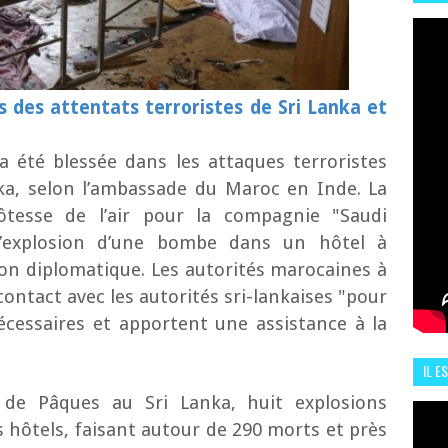
HIS
13 J
s des attentats terroristes de
Sri Lanka et
 été blessée dans les attaques terroristes
ka, selon l’ambassade du Maroc en Inde. La
tesse de l’air pour la compagnie "Saudi
 l’explosion d’une bombe dans un hôtel à
on diplomatique. Les autorités marocaines à
contact avec les autorités sri-lankaises "pour
écessaires et apportent une assistance à la
IL E
ENCO
e de Pâques au Sri Lanka,
huit explosions
 hôtels, faisant autour de 290 morts et près