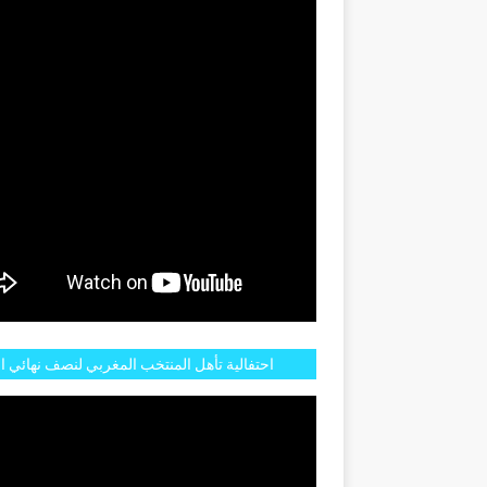
GENTINE
احتفالية تأهل المنتخب المغربي لنصف نهائي ا
مازالت مستمرة في شوارع الرباط وهاته انطبا
الجم