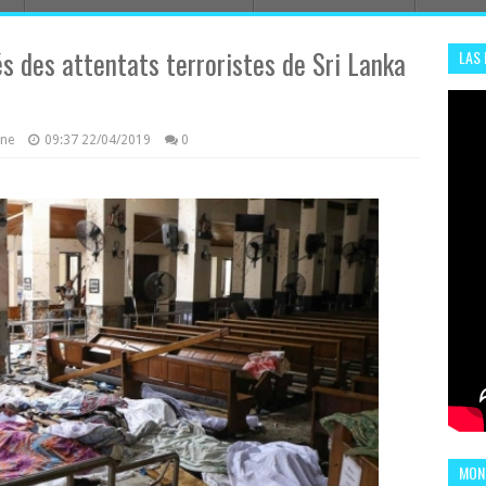
s des attentats terroristes de Sri Lanka
LAS
ADHA
ENS
azine
09:37
22/04/2019
0
MOND