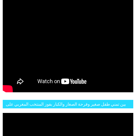
بين تمني طفل صغير وفرحة الصغار والكبار بفوز المنتخب المغربي على
البلجيكي هاته الاجواء والارتسامات