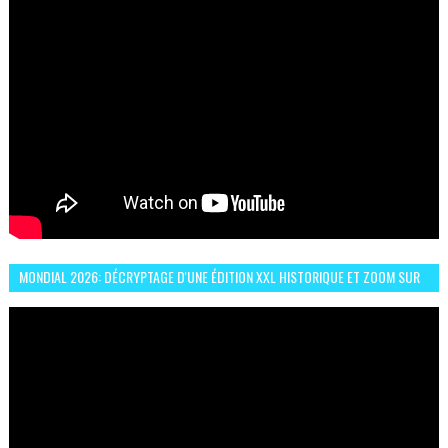
MONDIAL 2026: DÉCRYPTAGE D'UNE ÉDITION XXL HISTORIQUE ET ZOOM SUR
LE CHOC MAROC–BRÉSIL DU 13 JUIN