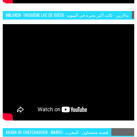
MÄLAREN- TROISIÈME LAC DE SUÈDE -مالارين - ثالث أكبر بحيرة في السويد
KASBA DE CHEFCHAOUEN - MAROC- قصبة شفشاون - المغرب