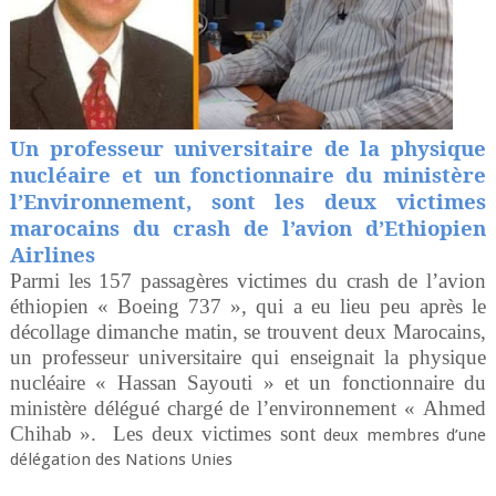
Un professeur universitaire de la physique
nucléaire et un fonctionnaire du ministère
l’Environnement, sont les deux victimes
marocains du crash de l’avion
d’Ethiopien
Airlines
Parmi les 157 passagères victimes du crash de l’avion
éthiopien « Boeing 737 », qui a eu lieu peu après le
décollage dimanche matin, se trouvent deux Marocains,
un professeur universitaire qui enseignait la physique
nucléaire «
Hassan Sayouti »
et un fonctionnaire du
ministère délégué chargé de l’environnement «
Ahmed
Chihab
». Les deux victimes sont
deux membres d’une
délégation des Nations Unies