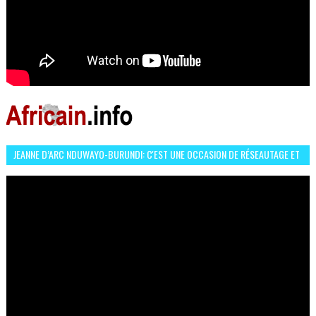
JEANNE D’ARC NDUWAYO-BURUNDI: C'EST UNE OCCASION DE RÉSEAUTAGE ET
L’HÉROÏNE DE MON ROMAN EST REBELLE