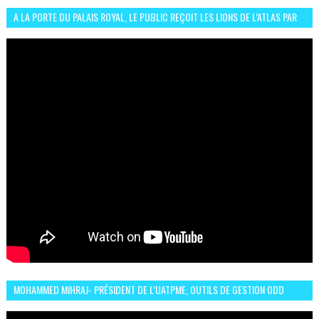
A LA PORTE DU PALAIS ROYAL, LE PUBLIC REÇOIT LES LIONS DE L’ATLAS PAR
LA CÉLÈBRE EXPRESSION SIIIR
MOHAMMED MIHRAJ- PRÉSIDENT DE L’UATPME, OUTILS DE GESTION ODD
POUR UNE VILLE DURABLE (GARDEN EXPO)