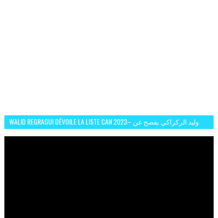
WALID REGRAGUI DÉVOILE LA LISTE CAN 2023– وليد الركراكي يفصح عن
لائحة كأس افريقيا 2023