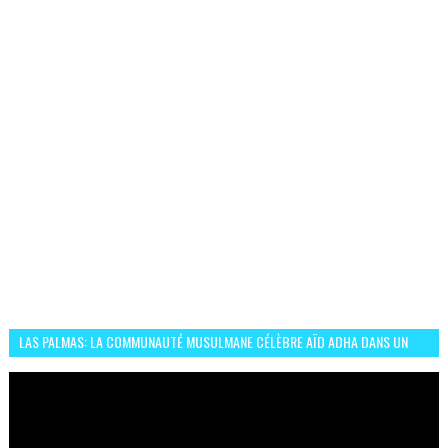
LAS PALMAS: LA COMMUNAUTÉ MUSULMANE CÉLÈBRE AÏD ADHA DANS UN
ESPRIT DE FRATERNITÉ ET VIVRE-ENSEMBLE