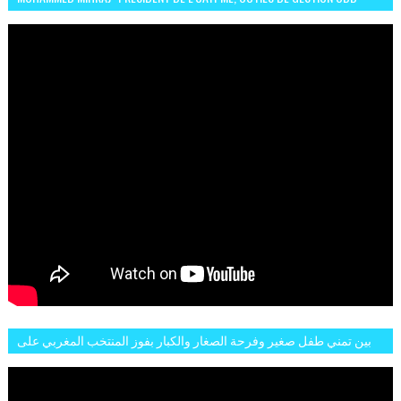
POUR UNE VILLE DURABLE (GARDEN EXPO)
بين تمني طفل صغير وفرحة الصغار والكبار بفوز المنتخب المغربي على
البلجيكي هاته الاجواء والارتسامات