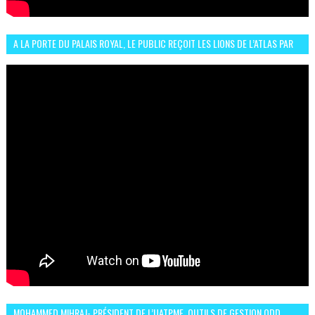
A LA PORTE DU PALAIS ROYAL, LE PUBLIC REÇOIT LES LIONS DE L’ATLAS PAR
LA CÉLÈBRE EXPRESSION SIIIR
MOHAMMED MIHRAJ- PRÉSIDENT DE L’UATPME, OUTILS DE GESTION ODD