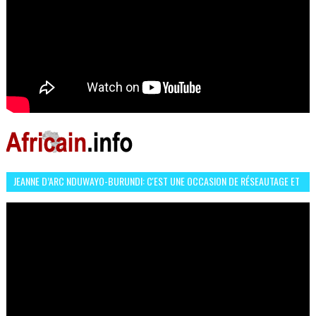
JEANNE D’ARC NDUWAYO-BURUNDI: C'EST UNE OCCASION DE RÉSEAUTAGE ET
L’HÉROÏNE DE MON ROMAN EST REBELLE