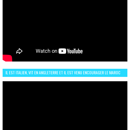
IL EST ITALIEN, VIT EN ANGLETERRE ET IL EST VENU ENCOURAGER LE MAROC
ET IL EST FAN DE L'AMBIANCE ICI