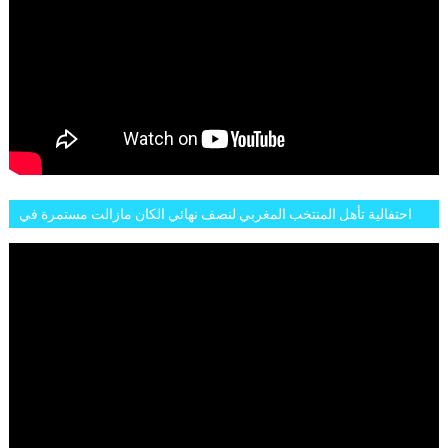
احتفالية تأهل المنتخب المغربي لنصف نهائي الكان مازالت مستمرة في
شوارع الرباط وهاته انطباعات الجمهور