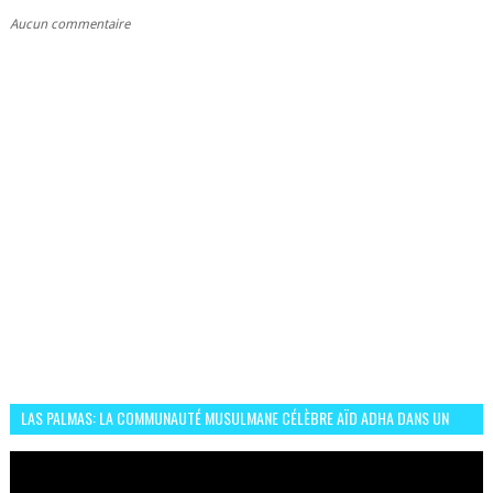
Aucun commentaire
LAS PALMAS: LA COMMUNAUTÉ MUSULMANE CÉLÈBRE AÏD ADHA DANS UN
ESPRIT DE FRATERNITÉ ET VIVRE-ENSEMBLE