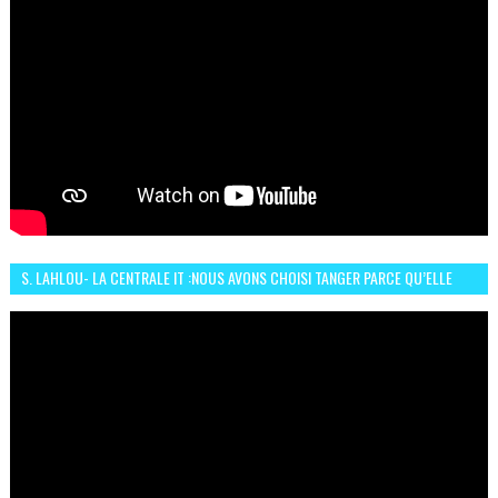
S. LAHLOU- LA CENTRALE IT :NOUS AVONS CHOISI TANGER PARCE QU’ELLE
CONNAIT UN GRAND DÉVELOPPEMENT