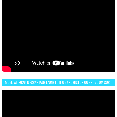
MONDIAL 2026: DÉCRYPTAGE D'UNE ÉDITION XXL HISTORIQUE ET ZOOM SUR
LE CHOC MAROC–BRÉSIL DU 13 JUIN