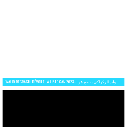
WALID REGRAGUI DÉVOILE LA LISTE CAN 2023– وليد الركراكي يفصح عن
لائحة كأس افريقيا 2023