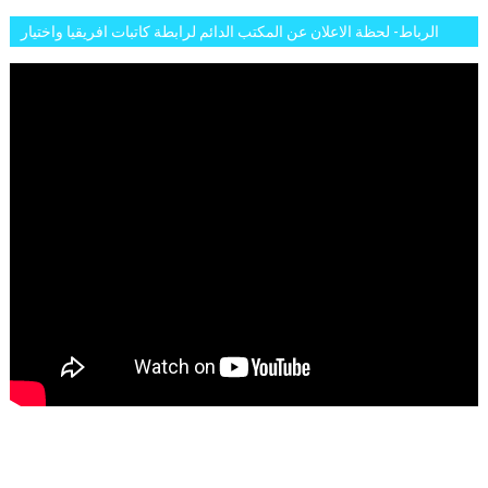
الرباط- لحظة الاعلان عن المكتب الدائم لرابطة كاتبات افريقيا واختيار
تاسع مارس للكاتبة الافريقية