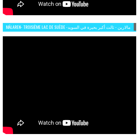
MÄLAREN- TROISIÈME LAC DE SUÈDE -مالارين - ثالث أكبر بحيرة في السويد