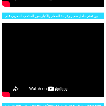
بين تمني طفل صغير وفرحة الصغار والكبار بفوز المنتخب المغربي على
البلجيكي هاته الاجواء والارتسامات