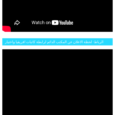
الرباط- لحظة الاعلان عن المكتب الدائم لرابطة كاتبات افريقيا واختيار
تاسع مارس للكاتبة الافريقية