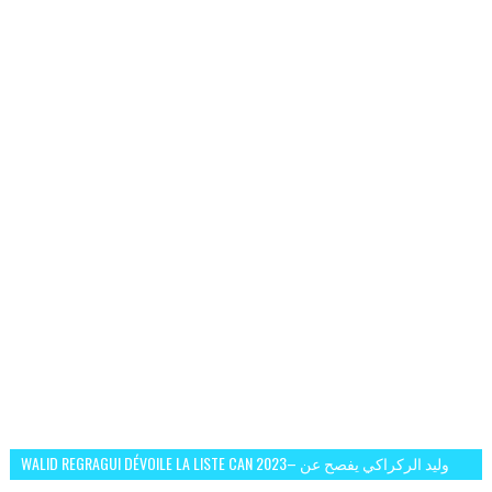
WALID REGRAGUI DÉVOILE LA LISTE CAN 2023– وليد الركراكي يفصح عن
لائحة كأس افريقيا 2023