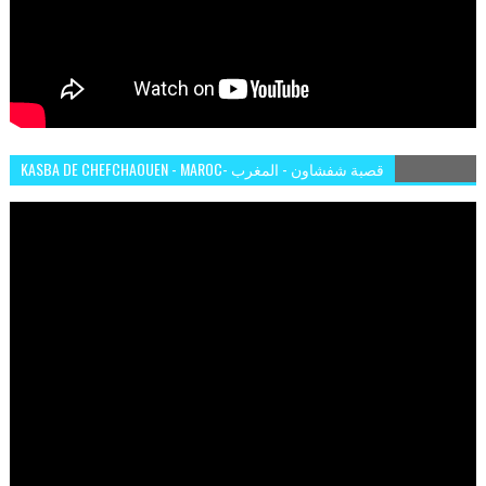
KASBA DE CHEFCHAOUEN - MAROC- قصبة شفشاون - المغرب