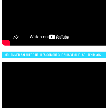
MOHAMMED SALAHEDDINE- ILES COMORES: JE SUIS VENU ICI SOUTENIR NOS
FEMMES AFRICAINES À RABAT