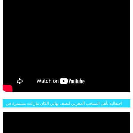
احتفالية تأهل المنتخب المغربي لنصف نهائي الكان مازالت مستمرة في
شوارع الرباط وهاته انطباعات الجمهور