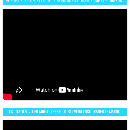
MONDIAL 2026: DÉCRYPTAGE D'UNE ÉDITION XXL HISTORIQUE ET ZOOM SUR
LE CHOC MAROC–BRÉSIL DU 13 JUIN
IL EST ITALIEN, VIT EN ANGLETERRE ET IL EST VENU ENCOURAGER LE MAROC
ET IL EST FAN DE L'AMBIANCE ICI