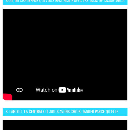
SAID, UN CHAUFFEUR QUI VOUS RÉCONCILIE AVEC LES TAXIS DE CASABLANCA
S. LAHLOU- LA CENTRALE IT :NOUS AVONS CHOISI TANGER PARCE QU’ELLE
CONNAIT UN GRAND DÉVELOPPEMENT