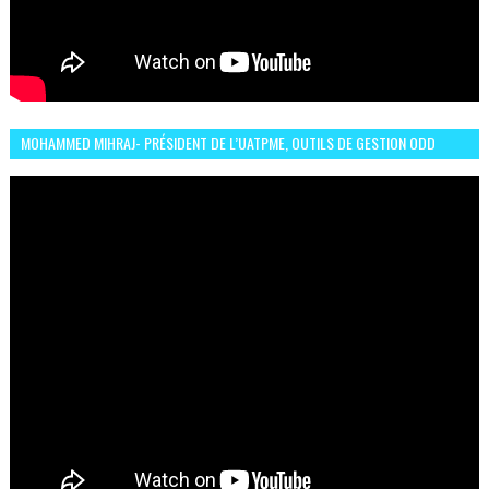
MOHAMMED MIHRAJ- PRÉSIDENT DE L’UATPME, OUTILS DE GESTION ODD
POUR UNE VILLE DURABLE (GARDEN EXPO)