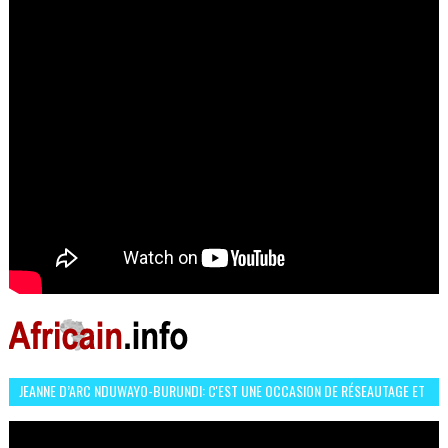
JEANNE D’ARC NDUWAYO-BURUNDI: C'EST UNE OCCASION DE RÉSEAUTAGE ET
L’HÉROÏNE DE MON ROMAN EST REBELLE