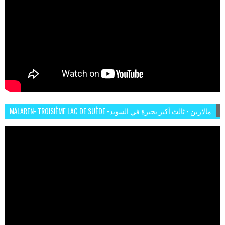
MÄLAREN- TROISIÈME LAC DE SUÈDE -مالارين - ثالث أكبر بحيرة في السويد