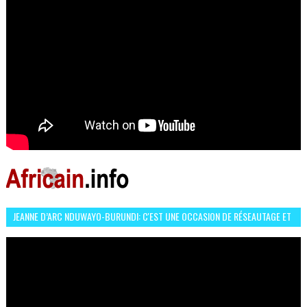
JEANNE D’ARC NDUWAYO-BURUNDI: C'EST UNE OCCASION DE RÉSEAUTAGE ET
L’HÉROÏNE DE MON ROMAN EST REBELLE