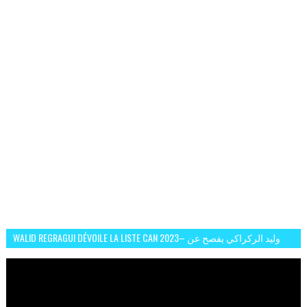
WALID REGRAGUI DÉVOILE LA LISTE CAN 2023– وليد الركراكي يفصح عن
لائحة كأس افريقيا 2023