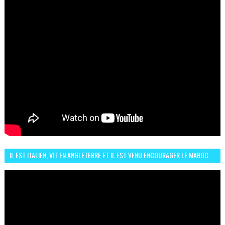
IL EST ITALIEN, VIT EN ANGLETERRE ET IL EST VENU ENCOURAGER LE MAROC
ET IL EST FAN DE L'AMBIANCE ICI