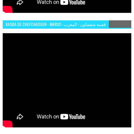
KASBA DE CHEFCHAOUEN - MAROC- قصبة شفشاون - المغرب