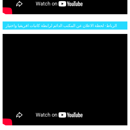
الرباط- لحظة الاعلان عن المكتب الدائم لرابطة كاتبات افريقيا واختيار
تاسع مارس للكاتبة الافريقية