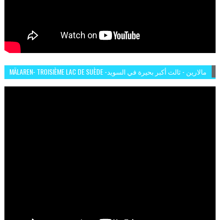
MÄLAREN- TROISIÈME LAC DE SUÈDE -مالارين - ثالث أكبر بحيرة في السويد