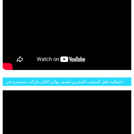
احتفالية تأهل المنتخب المغربي لنصف نهائي الكان مازالت مستمرة في
شوارع الرباط وهاته انطباعات الجمهور