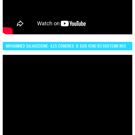
MOHAMMED SALAHEDDINE- ILES COMORES: JE SUIS VENU ICI SOUTENIR NOS
FEMMES AFRICAINES À RABAT