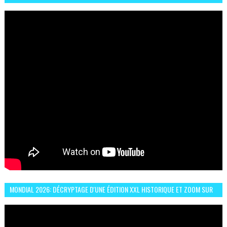
ESPRIT DE FRATERNITÉ ET VIVRE-ENSEMBLE
MONDIAL 2026: DÉCRYPTAGE D'UNE ÉDITION XXL HISTORIQUE ET ZOOM SUR
LE CHOC MAROC–BRÉSIL DU 13 JUIN