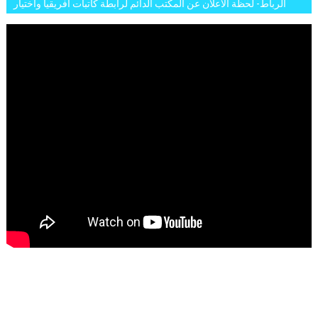
الرباط- لحظة الاعلان عن المكتب الدائم لرابطة كاتبات افريقيا واختيار
تاسع مارس للكاتبة الافريقية