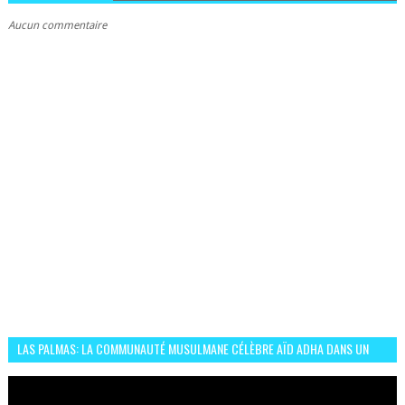
Aucun commentaire
LAS PALMAS: LA COMMUNAUTÉ MUSULMANE CÉLÈBRE AÏD ADHA DANS UN
ESPRIT DE FRATERNITÉ ET VIVRE-ENSEMBLE