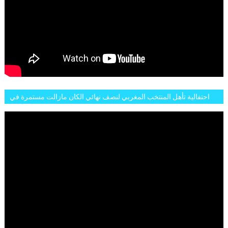
احتفالية تأهل المنتخب المغربي لنصف نهائي الكان مازالت مستمرة في
شوارع الرباط وهاته انطباعات الجمهور