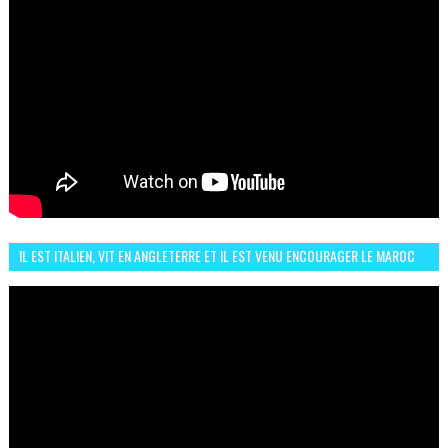
IL EST ITALIEN, VIT EN ANGLETERRE ET IL EST VENU ENCOURAGER LE MAROC
ET IL EST FAN DE L'AMBIANCE ICI