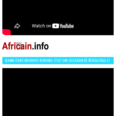
JEANNE D’ARC NDUWAYO-BURUNDI: C'EST UNE OCCASION DE RÉSEAUTAGE ET
L’HÉROÏNE DE MON ROMAN EST REBELLE