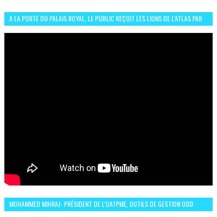
A LA PORTE DU PALAIS ROYAL, LE PUBLIC REÇOIT LES LIONS DE L’ATLAS PAR
LA CÉLÈBRE EXPRESSION SIIIR
MOHAMMED MIHRAJ- PRÉSIDENT DE L’UATPME, OUTILS DE GESTION ODD
POUR UNE VILLE DURABLE (GARDEN EXPO)