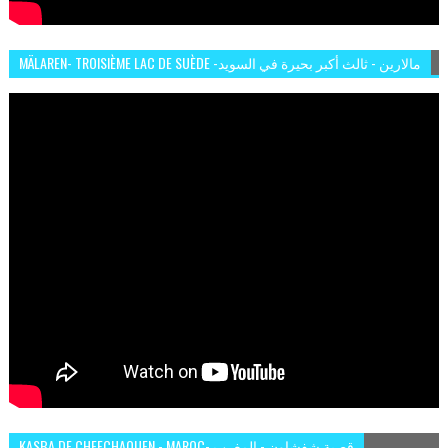
MÄLAREN- TROISIÈME LAC DE SUÈDE -مالارين - ثالث أكبر بحيرة في السويد
KASBA DE CHEFCHAOUEN - MAROC- قصبة شفشاون - المغرب