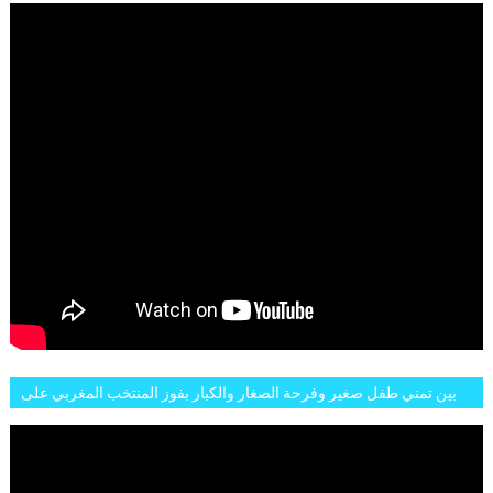
بين تمني طفل صغير وفرحة الصغار والكبار بفوز المنتخب المغربي على
البلجيكي هاته الاجواء والارتسامات