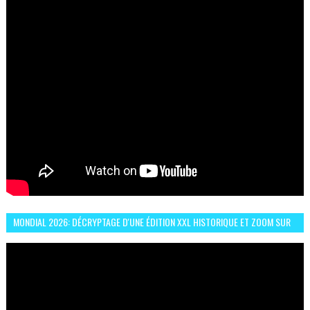
MONDIAL 2026: DÉCRYPTAGE D'UNE ÉDITION XXL HISTORIQUE ET ZOOM SUR
LE CHOC MAROC–BRÉSIL DU 13 JUIN