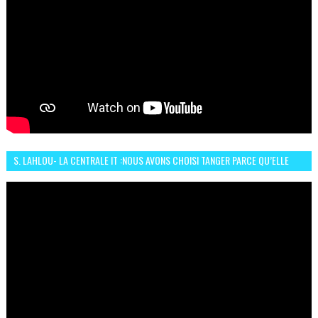
S. LAHLOU- LA CENTRALE IT :NOUS AVONS CHOISI TANGER PARCE QU’ELLE
CONNAIT UN GRAND DÉVELOPPEMENT