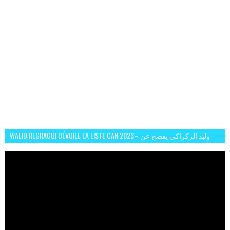
WALID REGRAGUI DÉVOILE LA LISTE CAN 2023– وليد الركراكي يفصح عن
لائحة كأس افريقيا 2023