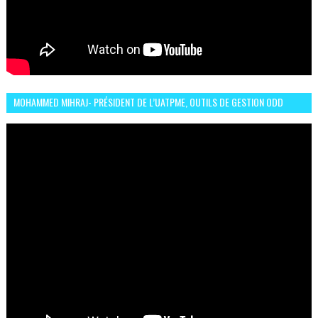
MOHAMMED MIHRAJ- PRÉSIDENT DE L’UATPME, OUTILS DE GESTION ODD
POUR UNE VILLE DURABLE (GARDEN EXPO)