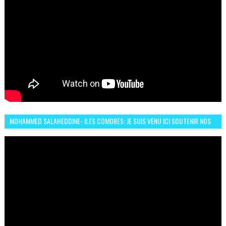
MOHAMMED SALAHEDDINE- ILES COMORES: JE SUIS VENU ICI SOUTENIR NOS
FEMMES AFRICAINES À RABAT