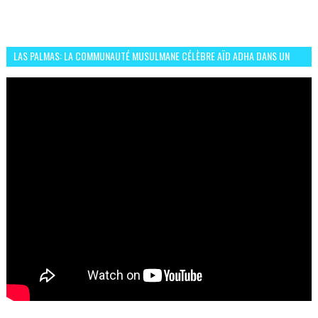
LAS PALMAS: LA COMMUNAUTÉ MUSULMANE CÉLÈBRE AÏD ADHA DANS UN
ESPRIT DE FRATERNITÉ ET VIVRE-ENSEMBLE