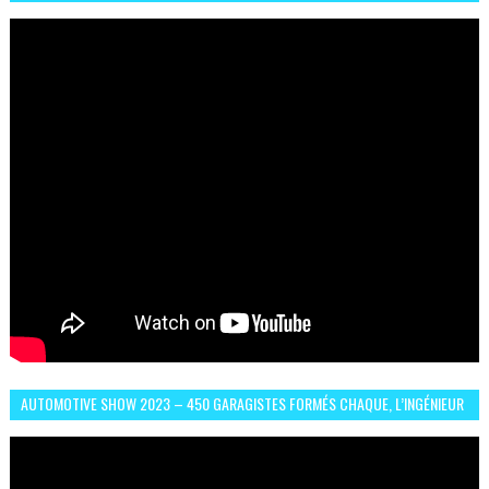
لائحة كأس افريقيا 2023
AUTOMOTIVE SHOW 2023 – 450 GARAGISTES FORMÉS CHAQUE, L’INGÉNIEUR
ABDERRAHMANE FAFOURI NOUS EN PARLE