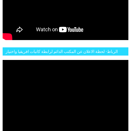
الرباط- لحظة الاعلان عن المكتب الدائم لرابطة كاتبات افريقيا واختيار
تاسع مارس للكاتبة الافريقية