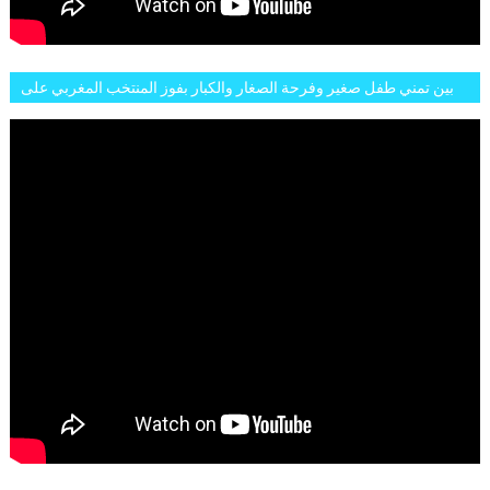
بين تمني طفل صغير وفرحة الصغار والكبار بفوز المنتخب المغربي على
البلجيكي هاته الاجواء والارتسامات