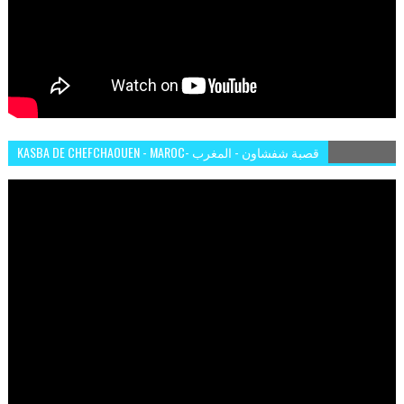
KASBA DE CHEFCHAOUEN - MAROC- قصبة شفشاون - المغرب