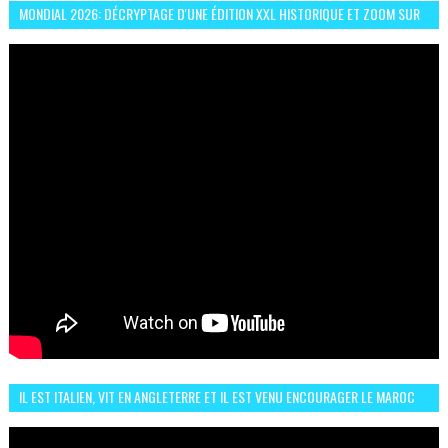
MONDIAL 2026: DÉCRYPTAGE D'UNE ÉDITION XXL HISTORIQUE ET ZOOM SUR
LE CHOC MAROC–BRÉSIL DU 13 JUIN
IL EST ITALIEN, VIT EN ANGLETERRE ET IL EST VENU ENCOURAGER LE MAROC
ET IL EST FAN DE L'AMBIANCE ICI