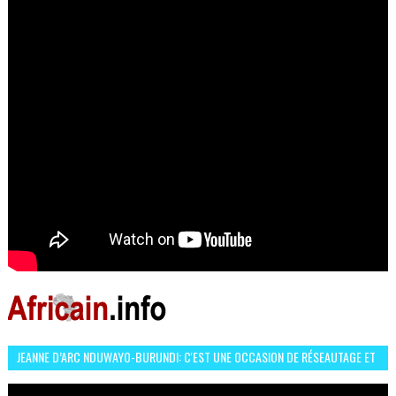
JEANNE D’ARC NDUWAYO-BURUNDI: C'EST UNE OCCASION DE RÉSEAUTAGE ET
L’HÉROÏNE DE MON ROMAN EST REBELLE