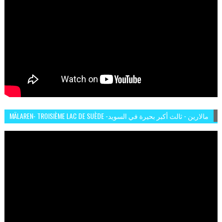
MÄLAREN- TROISIÈME LAC DE SUÈDE -مالارين - ثالث أكبر بحيرة في السويد