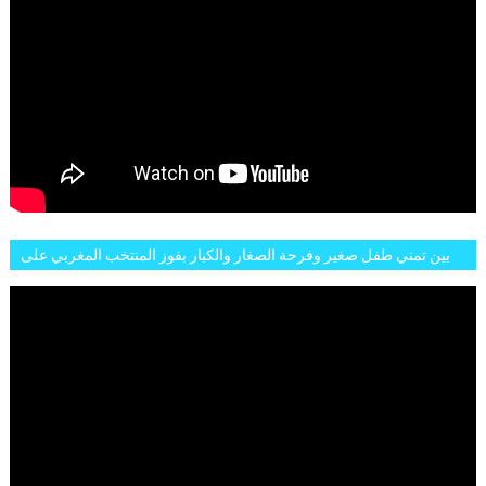
بين تمني طفل صغير وفرحة الصغار والكبار بفوز المنتخب المغربي على
البلجيكي هاته الاجواء والارتسامات