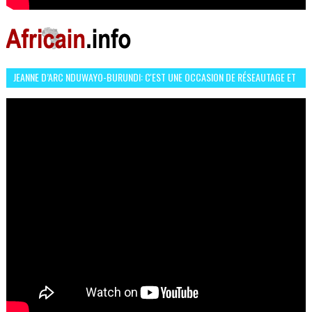
JEANNE D’ARC NDUWAYO-BURUNDI: C'EST UNE OCCASION DE RÉSEAUTAGE ET
L’HÉROÏNE DE MON ROMAN EST REBELLE