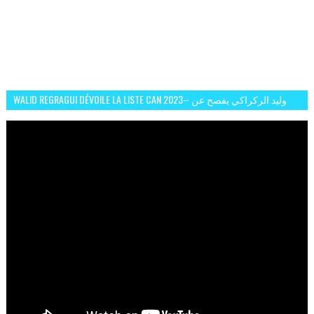
WALID REGRAGUI DÉVOILE LA LISTE CAN 2023– وليد الركراكي يفصح عن
لائحة كأس افريقيا 2023