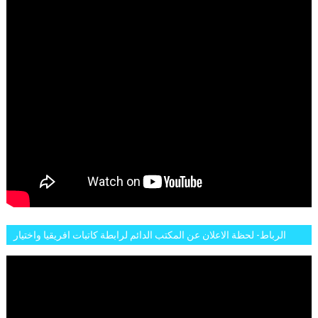
الرباط- لحظة الاعلان عن المكتب الدائم لرابطة كاتبات افريقيا واختيار
تاسع مارس للكاتبة الافريقية