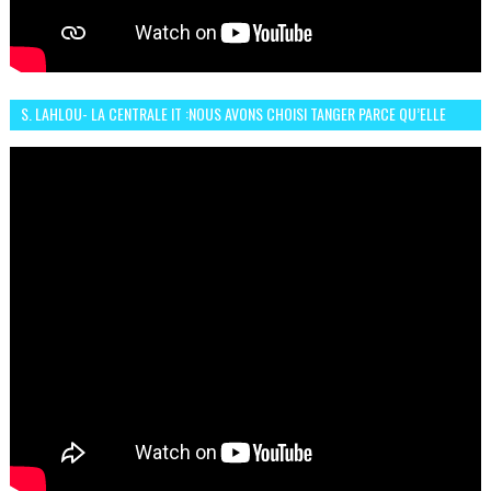
S. LAHLOU- LA CENTRALE IT :NOUS AVONS CHOISI TANGER PARCE QU’ELLE
CONNAIT UN GRAND DÉVELOPPEMENT