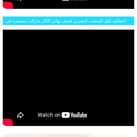
احتفالية تأهل المنتخب المغربي لنصف نهائي الكان مازالت مستمرة في
شوارع الرباط وهاته انطباعات الجمهور