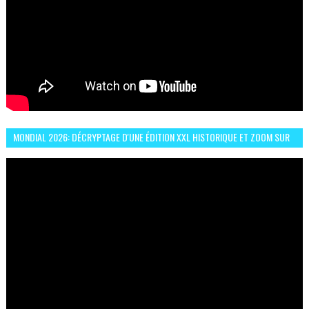
MONDIAL 2026: DÉCRYPTAGE D'UNE ÉDITION XXL HISTORIQUE ET ZOOM SUR
LE CHOC MAROC–BRÉSIL DU 13 JUIN