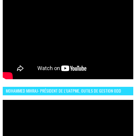
MOHAMMED MIHRAJ- PRÉSIDENT DE L’UATPME, OUTILS DE GESTION ODD
POUR UNE VILLE DURABLE (GARDEN EXPO)