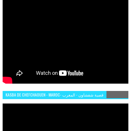
KASBA DE CHEFCHAOUEN - MAROC- قصبة شفشاون - المغرب