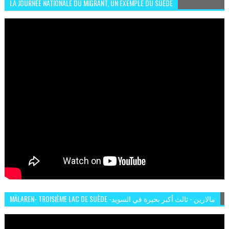
LA JOURNÉE NATIONALE DU MIGRANT, UN EXEMPLE DU SUÈDE
MÄLAREN- TROISIÈME LAC DE SUÈDE -مالارين - ثالث أكبر بحيرة في السويد