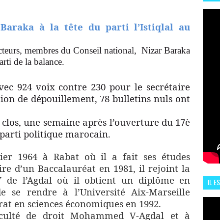
HIS
13 J
Baraka à la tête du parti l’Istiqlal au
ecteurs, membres du Conseil national,
Nizar Baraka
rti de la balance.
vec 924 voix contre 230 pour le secrétaire
tion de dépouillement, 78 bulletins nuls ont
s clos, une semaine après l’ouverture du 17è
parti politique marocain.
ier 1964 à Rabat où il a fait ses études
ire d’un Baccalauréat en 1981, il rejoint la
de l’Agdal où il obtient un diplôme en
IL E
 se rendre à l’Université Aix-Marseille
ENCO
orat en sciences économiques en 1992.
aculté de droit Mohammed V-Agdal et à