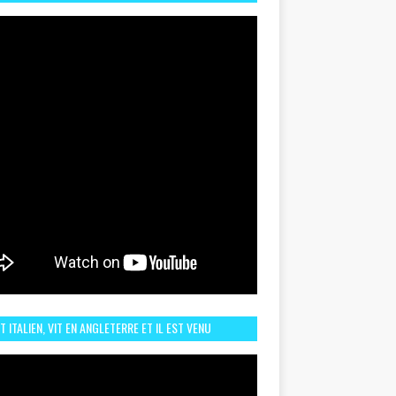
TORIQUE ET ZOOM SUR LE CHOC MAROC–BRÉSIL DU
UIN
ST ITALIEN, VIT EN ANGLETERRE ET IL EST VENU
URAGER LE MAROC ET IL EST FAN DE L'AMBIANCE ICI