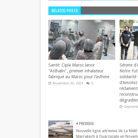
RELATED POSTS
Santé: Cipla Maroc lance
Séisme d'
"Asthalin", premier inhalateur
Notre Fut
fabriqué au Maroc pour l’asthme
solidarité 
d'Amzmiz 
November 02, 2023
0
réclament 
reconstru
dégradées
Septembe
PREVIOUS
Nouvelle ligne aérienne de La RAM
Marrakech à Ouarzazate en Nove