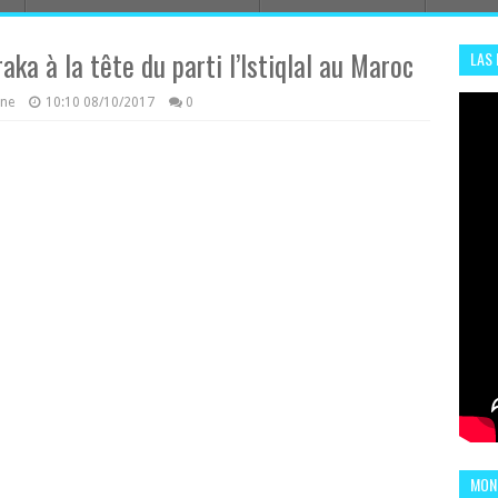
ka à la tête du parti l’Istiqlal au Maroc
LAS
ADHA
azine
10:10
08/10/2017
0
ENS
MOND