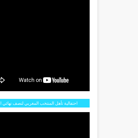
GENTINE
احتفالية تأهل المنتخب المغربي لنصف نهائي ا
مازالت مستمرة في شوارع الرباط وهاته انطبا
الجم