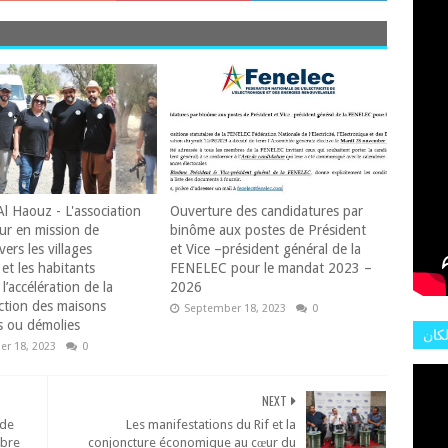
L'AR
Al Haouz - L'association
Ouverture des candidatures par
ur en mission de
binôme aux postes de Président
vers les villages
et Vice –président général de la
et les habitants
FENELEC pour le mandat 2023 –
l’accélération de la
2026
ction des maisons
September 18, 2023
0
 ou démolies
لكان
r 18, 2023
0
عات
هور
NEXT
 de
Les manifestations du Rif et la
mbre
conjoncture économique au cœur du