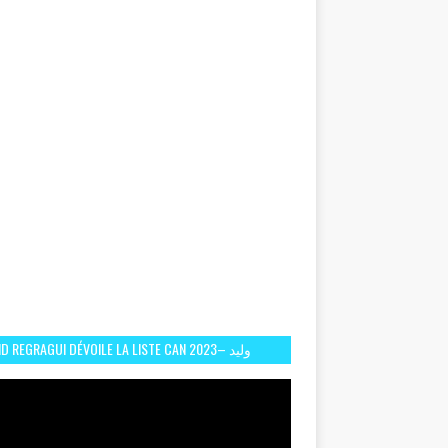
D REGRAGUI DÉVOILE LA LISTE CAN 2023– وليد
الركراكي يفصح عن لائحة كأس افريقيا 2023