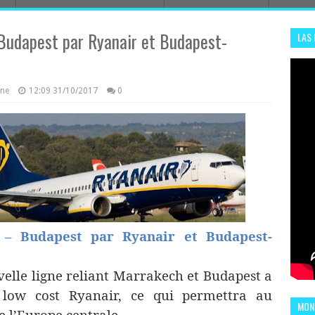
 Budapest par Ryanair et Budapest-
LAS
ADHA
ENS
azine
12:09
31/10/2017
0
h – Budapest par
Ryanair et Budapest-
elle ligne reliant Marrakech et Budapest a
 low cost Ryanair, ce qui permettra au
MOND
 l’Europe centrale.