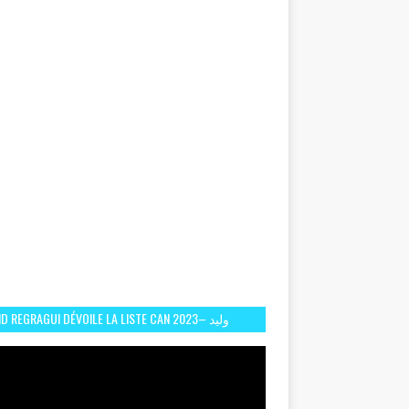
D REGRAGUI DÉVOILE LA LISTE CAN 2023– وليد
الركراكي يفصح عن لائحة كأس افريقيا 2023