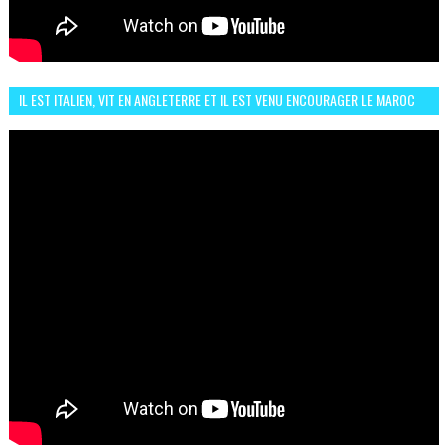
IL EST ITALIEN, VIT EN ANGLETERRE ET IL EST VENU ENCOURAGER LE MAROC
ET IL EST FAN DE L'AMBIANCE ICI