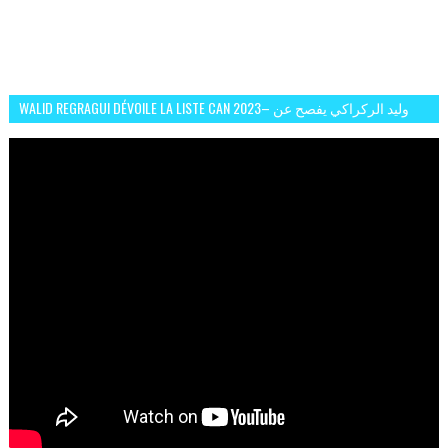
WALID REGRAGUI DÉVOILE LA LISTE CAN 2023– وليد الركراكي يفصح عن
لائحة كأس افريقيا 2023