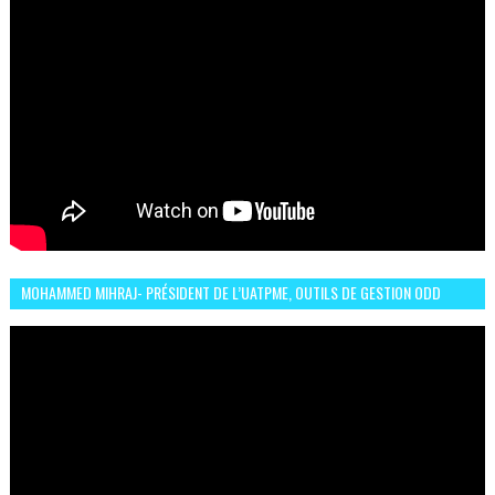
MOHAMMED MIHRAJ- PRÉSIDENT DE L’UATPME, OUTILS DE GESTION ODD
POUR UNE VILLE DURABLE (GARDEN EXPO)