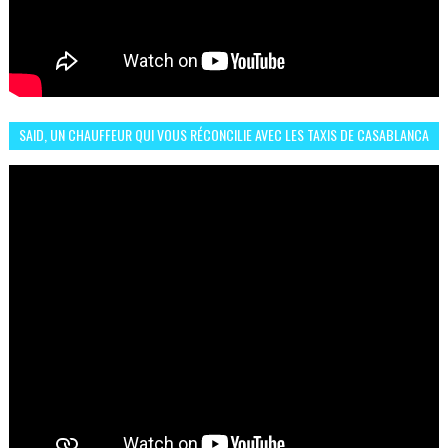
SAID, UN CHAUFFEUR QUI VOUS RÉCONCILIE AVEC LES TAXIS DE CASABLANCA