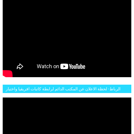
الرباط- لحظة الاعلان عن المكتب الدائم لرابطة كاتبات افريقيا واختيار
تاسع مارس للكاتبة الافريقية