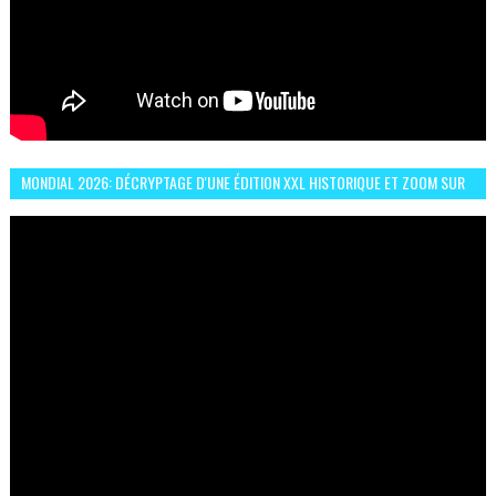
MONDIAL 2026: DÉCRYPTAGE D'UNE ÉDITION XXL HISTORIQUE ET ZOOM SUR
LE CHOC MAROC–BRÉSIL DU 13 JUIN