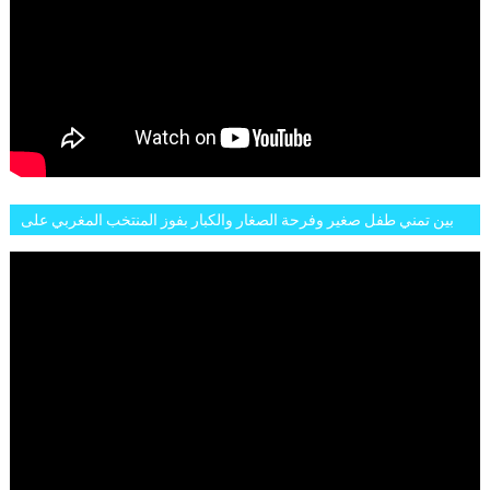
بين تمني طفل صغير وفرحة الصغار والكبار بفوز المنتخب المغربي على
البلجيكي هاته الاجواء والارتسامات