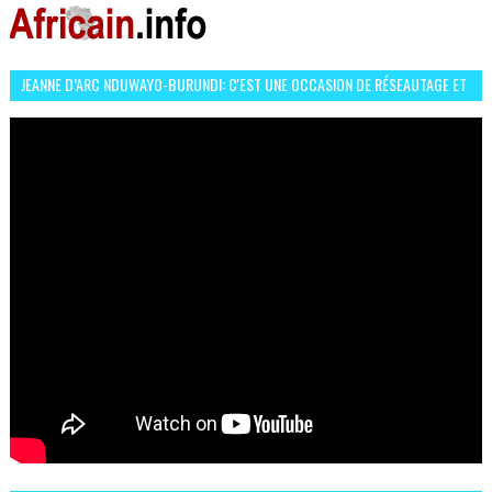
JEANNE D’ARC NDUWAYO-BURUNDI: C'EST UNE OCCASION DE RÉSEAUTAGE ET
L’HÉROÏNE DE MON ROMAN EST REBELLE