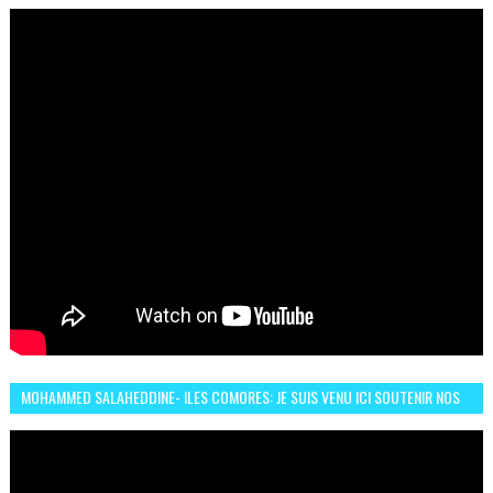
UN DES DEUX ROUES ÉLECTRIQUES
MOHAMMED SALAHEDDINE- ILES COMORES: JE SUIS VENU ICI SOUTENIR NOS
FEMMES AFRICAINES À RABAT