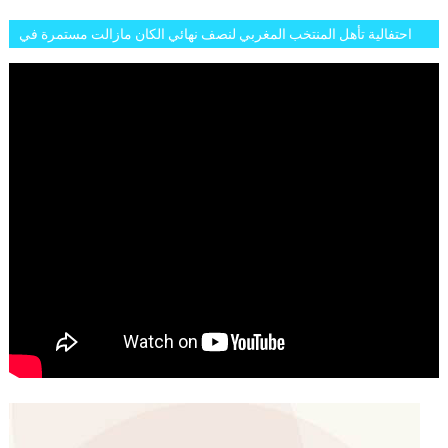
احتفالية تأهل المنتخب المغربي لنصف نهائي الكان مازالت مستمرة في
شوارع الرباط وهاته انطباعات الجمهور