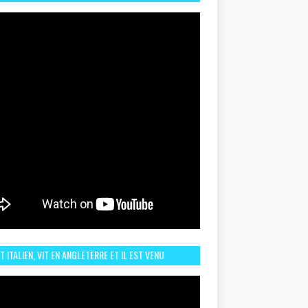
TORIQUE ET ZOOM SUR LE CHOC MAROC–BRÉSIL DU
UIN
ST ITALIEN, VIT EN ANGLETERRE ET IL EST VENU
URAGER LE MAROC ET IL EST FAN DE L'AMBIANCE ICI