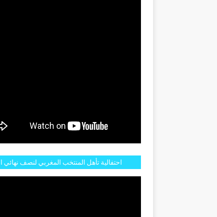
GENTINE
احتفالية تأهل المنتخب المغربي لنصف نهائي ا
مازالت مستمرة في شوارع الرباط وهاته انطبا
الجم