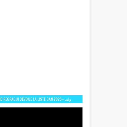
D REGRAGUI DÉVOILE LA LISTE CAN 2023– وليد
الركراكي يفصح عن لائحة كأس افريقيا 2023