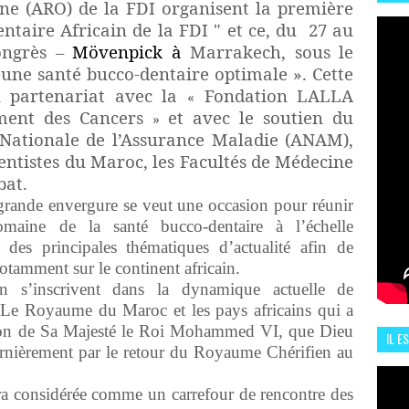
ine (ARO) de la FDI organisent la première
HIS
ntaire Africain de la FDI " et ce, du 27 au
13 J
Congrès –
Mövenpick à
Marrakech, sous le
 une santé bucco-dentaire optimale ». Cette
n partenariat avec la
Fondation LALLA
«
ement des Cancers
et avec le soutien du
»
e Nationale de l’Assurance Maladie (ANAM),
entistes du Maroc, les Facultés de Médecine
bat.
 grande envergure se veut une occasion pour réunir
maine de la santé bucco-dentaire à l’échelle
r des principales thématiques d’actualité afin de
otamment sur le continent africain.
n s’inscrivent
dans la dynamique actuelle de
 Le Royaume du Maroc et les pays africains qui a
ion de Sa Majesté le Roi Mohammed VI, que Dieu
IL E
dernièrement par le retour du Royaume Chérifien au
ENCO
ra considérée comme un carrefour de rencontre des