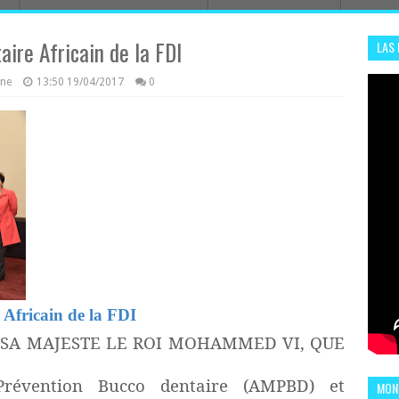
ire Africain de la FDI
LAS
ADHA
azine
13:50
19/04/2017
0
ENS
Africain de la FDI
 SA MAJESTE LE ROI MOHAMMED VI, QUE
Prévention Bucco dentaire (AMPBD) et
MOND