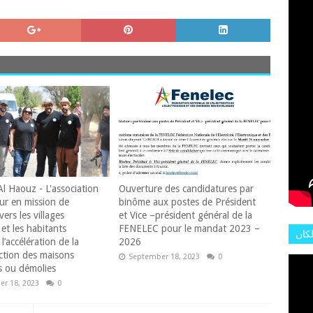
L'AR
Al Haouz - L'association
Ouverture des candidatures par
ur en mission de
binôme aux postes de Président
vers les villages
et Vice –président général de la
et les habitants
FENELEC pour le mandat 2023 –
لكان
l’accélération de la
2026
عات
ction des maisons
September 18, 2023
0
هور
 ou démolies
r 18, 2023
0