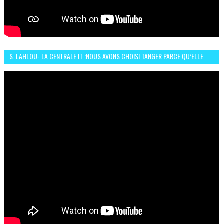
S. LAHLOU- LA CENTRALE IT :NOUS AVONS CHOISI TANGER PARCE QU’ELLE
CONNAIT UN GRAND DÉVELOPPEMENT