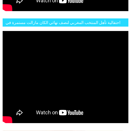
احتفالية تأهل المنتخب المغربي لنصف نهائي الكان مازالت مستمرة في
شوارع الرباط وهاته انطباعات الجمهور