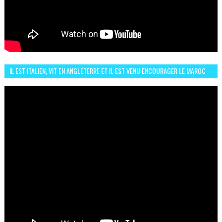
IL EST ITALIEN, VIT EN ANGLETERRE ET IL EST VENU ENCOURAGER LE MAROC
ET IL EST FAN DE L'AMBIANCE ICI