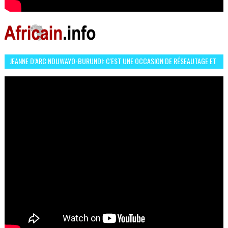
JEANNE D’ARC NDUWAYO-BURUNDI: C'EST UNE OCCASION DE RÉSEAUTAGE ET
L’HÉROÏNE DE MON ROMAN EST REBELLE