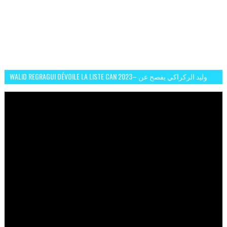
WALID REGRAGUI DÉVOILE LA LISTE CAN 2023– وليد الركراكي يفصح عن
لائحة كأس افريقيا 2023