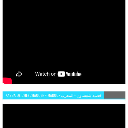
KASBA DE CHEFCHAOUEN - MAROC- قصبة شفشاون - المغرب