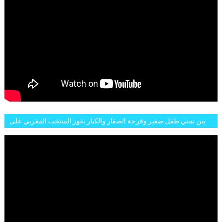
بين تمني طفل صغير وفرحة الصغار والكبار بفوز المنتخب المغربي على
البلجيكي هاته الاجواء والارتسامات