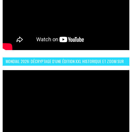
MONDIAL 2026: DÉCRYPTAGE D'UNE ÉDITION XXL HISTORIQUE ET ZOOM SUR
LE CHOC MAROC–BRÉSIL DU 13 JUIN