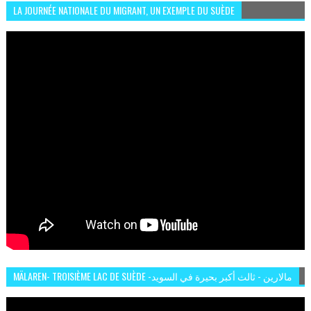
LA JOURNÉE NATIONALE DU MIGRANT, UN EXEMPLE DU SUÈDE
MÄLAREN- TROISIÈME LAC DE SUÈDE -مالارين - ثالث أكبر بحيرة في السويد