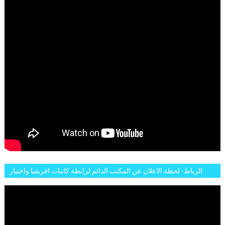
الرباط- لحظة الاعلان عن المكتب الدائم لرابطة كاتبات افريقيا واختيار
تاسع مارس للكاتبة الافريقية