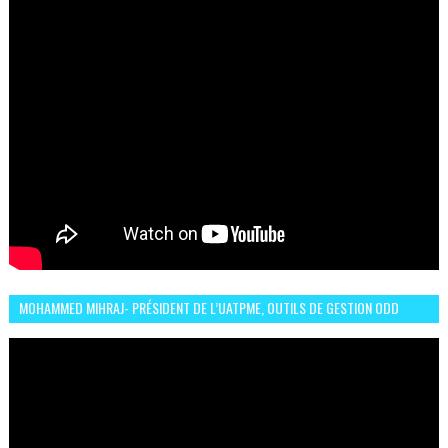
MOHAMMED MIHRAJ- PRÉSIDENT DE L’UATPME, OUTILS DE GESTION ODD
POUR UNE VILLE DURABLE (GARDEN EXPO)