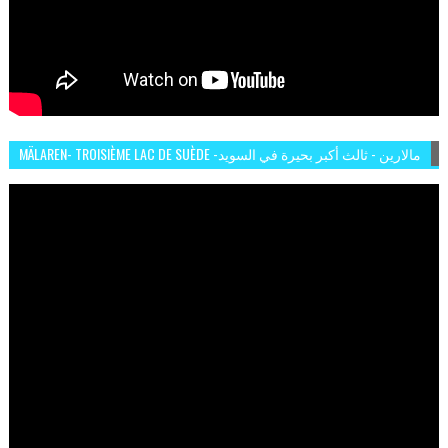
MÄLAREN- TROISIÈME LAC DE SUÈDE -مالارين - ثالث أكبر بحيرة في السويد