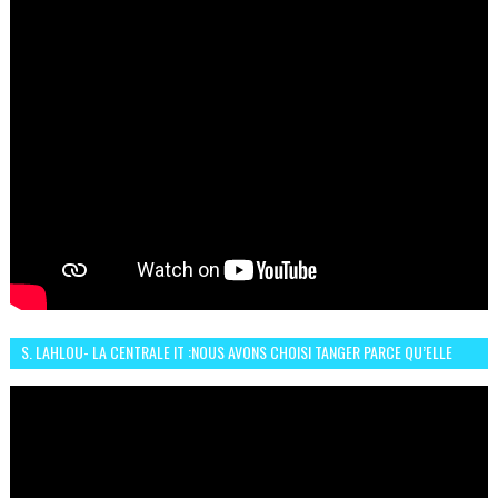
S. LAHLOU- LA CENTRALE IT :NOUS AVONS CHOISI TANGER PARCE QU’ELLE
CONNAIT UN GRAND DÉVELOPPEMENT