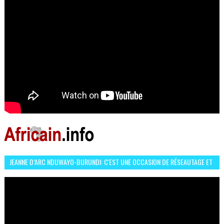
JEANNE D’ARC NDUWAYO-BURUNDI: C'EST UNE OCCASION DE RÉSEAUTAGE ET
L’HÉROÏNE DE MON ROMAN EST REBELLE