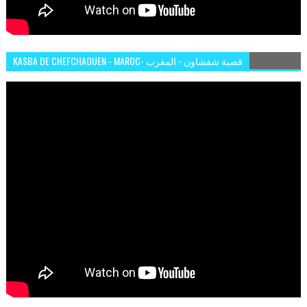
KASBA DE CHEFCHAOUEN - MAROC- قصبة شفشاون - المغرب