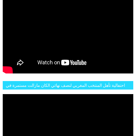
احتفالية تأهل المنتخب المغربي لنصف نهائي الكان مازالت مستمرة في
شوارع الرباط وهاته انطباعات الجمهور