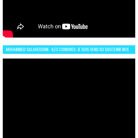
MOHAMMED SALAHEDDINE- ILES COMORES: JE SUIS VENU ICI SOUTENIR NOS
FEMMES AFRICAINES À RABAT