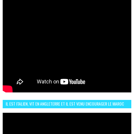
IL EST ITALIEN, VIT EN ANGLETERRE ET IL EST VENU ENCOURAGER LE MAROC
ET IL EST FAN DE L'AMBIANCE ICI