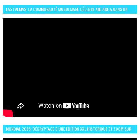
LAS PALMAS: LA COMMUNAUTÉ MUSULMANE CÉLÈBRE AÏD ADHA DANS UN
ESPRIT DE FRATERNITÉ ET VIVRE-ENSEMBLE
MONDIAL 2026: DÉCRYPTAGE D'UNE ÉDITION XXL HISTORIQUE ET ZOOM SUR
LE CHOC MAROC–BRÉSIL DU 13 JUIN